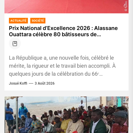
ACTUALITÉ
SOCIÉTÉ
Prix National d’Excellence 2026 : Alassane
Ouattara célèbre 80 bâtisseurs de
l’excellence et appelle la jeunesse à viser le
mérite
La République a, une nouvelle fois, célébré le
mérite, la rigueur et le travail bien accompli. À
quelques jours de la célébration du 66ᵉ
anniversaire...
Josué Koffi
3 Août 2026