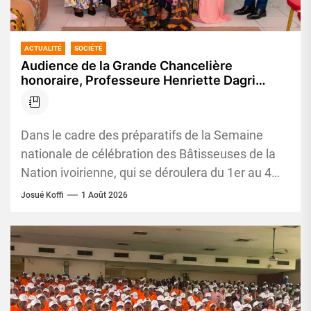
ACTUALITÉ
SOCIÉTÉ
Audience de la Grande Chancelière
honoraire, Professeure Henriette Dagri
Diabaté, en prélude à la Semaine nationale
de célébration des Bâtisseuses de la Nation
ivoirienne
Dans le cadre des préparatifs de la Semaine
nationale de célébration des Bâtisseuses de la
Nation ivoirienne, qui se déroulera du 1er au 4
août...
Josué Koffi
1 Août 2026