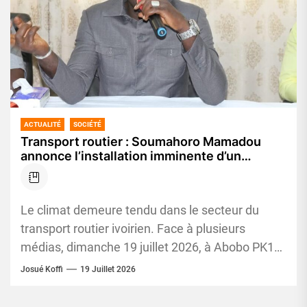
ACTUALITÉ
SOCIÉTÉ
Transport routier : Soumahoro Mamadou
annonce l’installation imminente d’un
nouveau Conseil d’administration à la
MATCA
Le climat demeure tendu dans le secteur du
transport routier ivoirien. Face à plusieurs
médias, dimanche 19 juillet 2026, à Abobo PK18,
le président de...
Josué Koffi
19 Juillet 2026