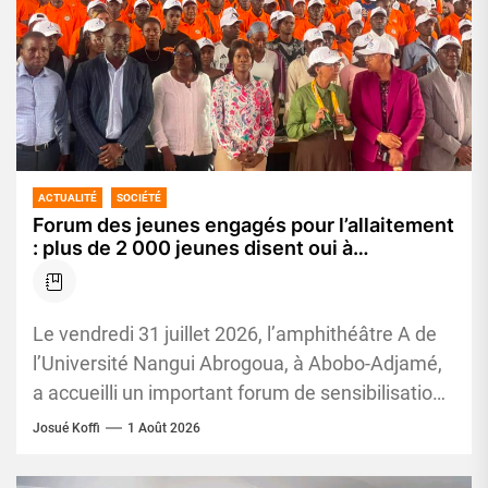
ACTUALITÉ
SOCIÉTÉ
Forum des jeunes engagés pour l’allaitement
: plus de 2 000 jeunes disent oui à
l’allaitement
Le vendredi 31 juillet 2026, l’amphithéâtre A de
l’Université Nangui Abrogoua, à Abobo-Adjamé,
a accueilli un important forum de sensibilisation
des jeunes en faveur de...
Josué Koffi
1 Août 2026