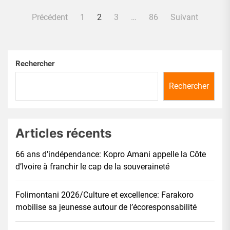
Pagination
Précédent
1
2
3
…
86
Suivant
des
publications
Rechercher
Rechercher
Articles récents
66 ans d’indépendance: Kopro Amani appelle la Côte
d’Ivoire à franchir le cap de la souveraineté
Folimontani 2026/Culture et excellence: Farakoro
mobilise sa jeunesse autour de l’écoresponsabilité