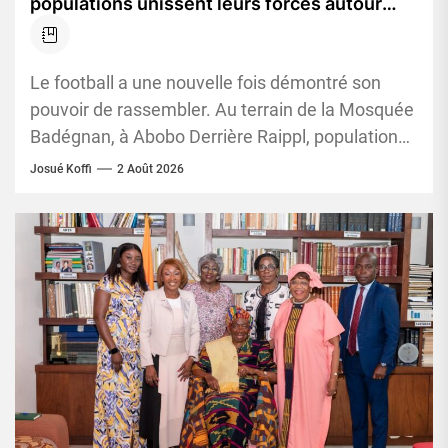
populations unissent leurs forces autour
d’un tournoi pour la paix et la cohésion
sociale
Le football a une nouvelle fois démontré son
pouvoir de rassembler. Au terrain de la Mosquée
Badégnan, à Abobo Derrière Raippl, populations,
autorités administratives, leaders...
Josué Koffi
2 Août 2026