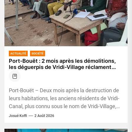
ACTUALITÉ
SOCIÉTÉ
Port-Bouët : 2 mois après les démolitions,
les déguerpis de Vridi-Village réclament
vérité, justice et réparation
Port-Bouët – Deux mois après la destruction de
leurs habitations, les anciens résidents de Vridi-
Canal, plus connu sous le nom de Vridi-Village,
refusent de sombrer...
Josué Koffi
2 Août 2026