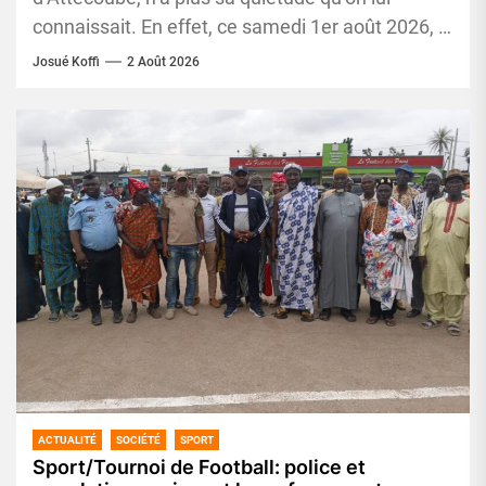
connaissait. En effet, ce samedi 1er août 2026, le
village qui...
Josué Koffi
2 Août 2026
ACTUALITÉ
SOCIÉTÉ
SPORT
Sport/Tournoi de Football: police et