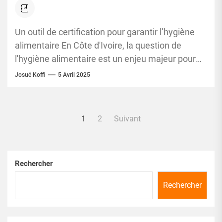
label NORMALISS lance officiellement ses
activités
Un outil de certification pour garantir l’hygiène
alimentaire En Côte d'Ivoire, la question de
l'hygiène alimentaire est un enjeu majeur pour
les consommateurs et les...
Josué Koffi
5 Avril 2025
Pagination
1
2
Suivant
des
publications
Rechercher
Rechercher