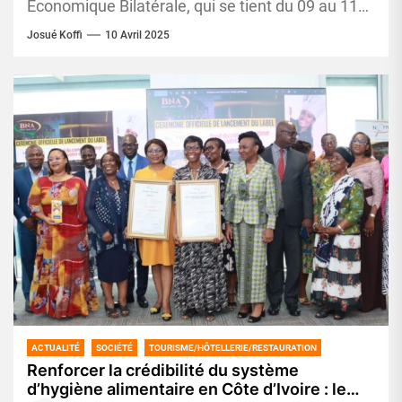
Économique Bilatérale, qui se tient du 09 au 11
avril 2025 à Abidjan,...
Josué Koffi
10 Avril 2025
ACTUALITÉ
SOCIÉTÉ
TOURISME/HÔTELLERIE/RESTAURATION
Renforcer la crédibilité du système
d’hygiène alimentaire en Côte d’Ivoire : le