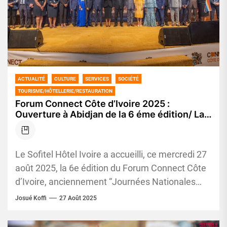
ACTUALITÉ
CULTURE
SERVICES
SOCIÉTÉ
TOURISME/HÔTELLERIE/RESTAURATION
Forum Connect Côte d’Ivoire 2025 :
Ouverture à Abidjan de la 6 éme édition/ La
vitrine des terroirs au service du
développement
Le Sofitel Hôtel Ivoire a accueilli, ce mercredi 27
août 2025, la 6e édition du Forum Connect Côte
d’Ivoire, anciennement “Journées Nationales
des Chefs d’Entreprises”....
Josué Koffi
27 Août 2025