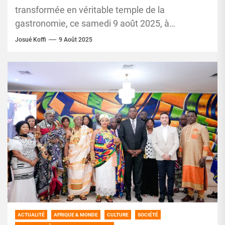
transformée en véritable temple de la
gastronomie, ce samedi 9 août 2025, à
l’occasion de l’ouverture de la 4...
Josué Koffi
9 Août 2025
ACTUALITÉ
AFRIQUE & MONDE
CULTURE
SOCIÉTÉ