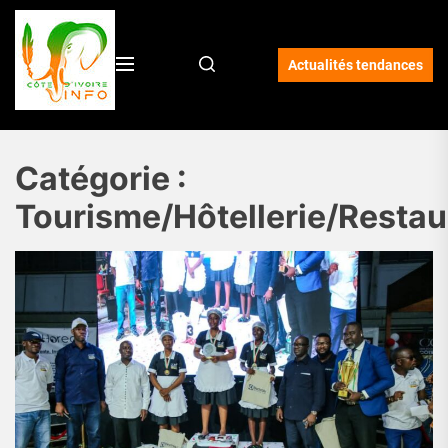
Skip
Côte
to
the
Actualités tendances
content
d'Ivoire
Infos
Catégorie :
Tourisme/Hôtellerie/Restau