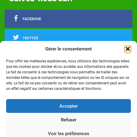
FACEBOOK
TWITTER
Gérer le consentement
LINKEDIN
Pour offrir les meilleures expériences, nous utilisons des technologies telles
que les cookies pour stocker et/ou accéder aux informations des appareils.
Le fait de consentir à ces technologies nous permettra de traiter des
INSTAGRAM
données telles que le comportement de navigation ou les ID uniques sur ce
site. Le fait de ne pas consentir ou de retirer son consentement peut avoir
un effet négatif sur certaines caractéristiques et fonctions.
Actualités
Politique
Économie
Culture
Société
Sport
Santé
Cinéma
Éducation
Football
Technologie
Divers
Science
Lifestyle
Opinions
Services
Accepter
Refuser
Copyright © 2024 - Réalisé par Digital G I Tous droits
réservés Côte d'Ivoire Infos
Voir les préférences