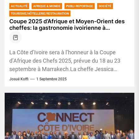
ACTUALITÉ
AFRIQUE & MONDE
PUBLI-REPORTAGE
SOCIÉTÉ
TOURISME/HÔTELLERIE/RESTAURATION
Coupe 2025 d’Afrique et Moyen-Orient des
cheffes: la gastronomie ivoirienne à
l’honneur
La Côte d’Ivoire sera à l’honneur à la Coupe
d’Afrique des Chefs 2025, prévue du 18 au 23
septembre à Marrakech.La cheffe Jessica
Berment portera...
Josué Koffi
1 Septembre 2025