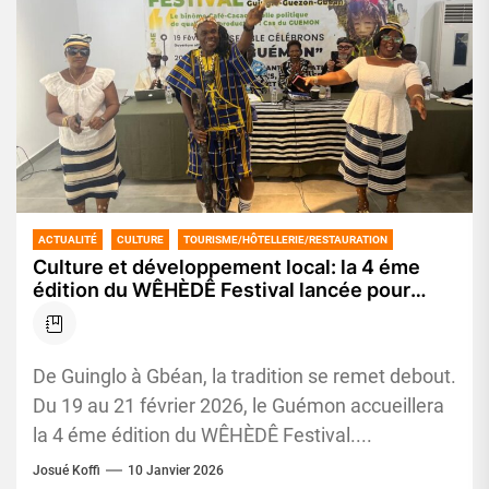
ACTUALITÉ
CULTURE
TOURISME/HÔTELLERIE/RESTAURATION
Culture et développement local: la 4 éme
édition du WÊHÈDÊ Festival lancée pour
valoriser l’identité Wê et le binôme café-
cacao
De Guinglo à Gbéan, la tradition se remet debout.
Du 19 au 21 février 2026, le Guémon accueillera
la 4 éme édition du WÊHÈDÊ Festival....
Josué Koffi
10 Janvier 2026