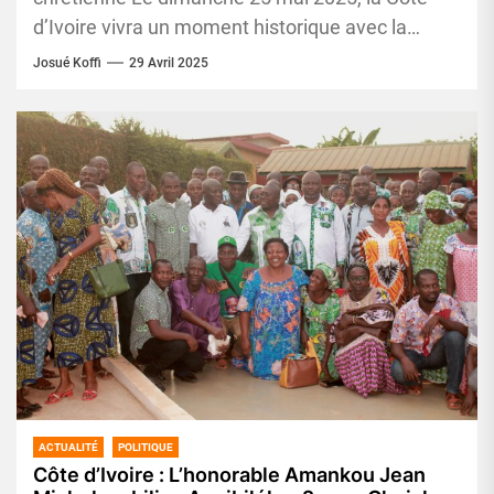
d’Ivoire vivra un moment historique avec la
consécration du tout premier...
Josué Koffi
29 Avril 2025
ACTUALITÉ
POLITIQUE
Côte d’Ivoire : L’honorable Amankou Jean