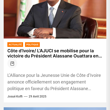
ACTUALITÉ
POLITIQUE
Côte d’Ivoire/ L’AJUCI se mobilise pour la
victoire du Président Alassane Ouattara en
Octobre 2025: Sa sortie officielle prévue le
3 mai prochain
L’Alliance pour la Jeunesse Unie de Côte d’Ivoire
annonce officiellement son engagement
politique en faveur du Président Alassane
Ouattara et de la continuité avec le...
Josué Koffi
29 Avril 2025