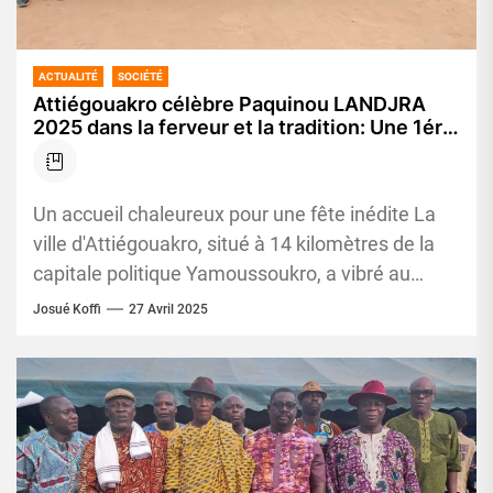
ACTUALITÉ
SOCIÉTÉ
Attiégouakro célèbre Paquinou LANDJRA
2025 dans la ferveur et la tradition: Une 1ére
édition entièrement réussie
Un accueil chaleureux pour une fête inédite La
ville d'Attiégouakro, situé à 14 kilomètres de la
capitale politique Yamoussoukro, a vibré au
rythme de PÂQUINOU...
Josué Koffi
27 Avril 2025