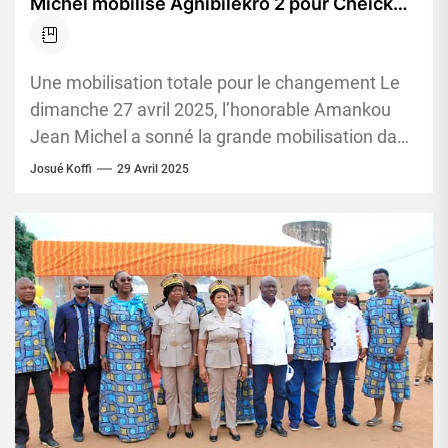
Michel mobilise Agnibilékro 2 pour Cheick
Tidjane Thiam
Une mobilisation totale pour le changement Le
dimanche 27 avril 2025, l’honorable Amankou
Jean Michel a sonné la grande mobilisation dans
la délégation d'Agnibilékro 2....
Josué Koffi
29 Avril 2025