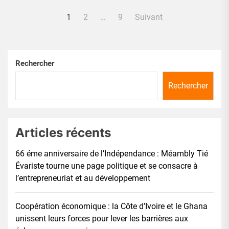
Pagination
1
2
…
9
Suivant
des
publications
Rechercher
Rechercher
Articles récents
66 éme anniversaire de l’Indépendance : Méambly Tié
Évariste tourne une page politique et se consacre à
l’entrepreneuriat et au développement
Coopération économique : la Côte d’Ivoire et le Ghana
unissent leurs forces pour lever les barrières aux