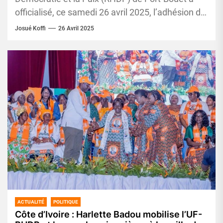
officialisé, ce samedi 26 avril 2025, l’adhésion de
plusieurs figures politiques...
Josué Koffi
26 Avril 2025
ACTUALITÉ
POLITIQUE
Côte d’Ivoire : Harlette Badou mobilise l’UF-