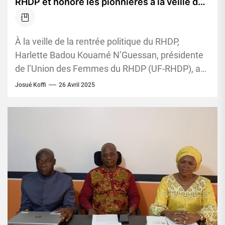
RHDP et honore les pionnières à la veille de
la grande rentrée politique
À la veille de la rentrée politique du RHDP,
Harlette Badou Kouamé N’Guessan, présidente
de l’Union des Femmes du RHDP (UF-RHDP), a
donné un nouvel...
Josué Koffi
26 Avril 2025