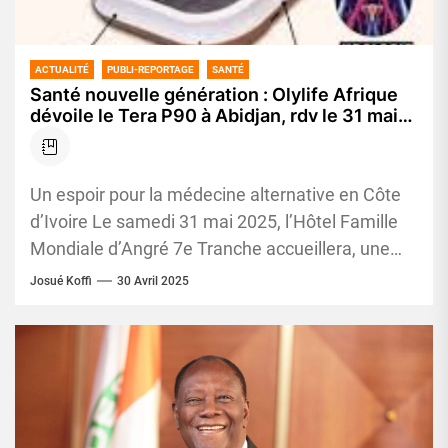
ACTUALITÉ
PUBLI-REPORTAGE
SANTÉ
Santé nouvelle génération : Olylife Afrique
dévoile le Tera P90 à Abidjan, rdv le 31 mai
prochain
Un espoir pour la médecine alternative en Côte
d’Ivoire Le samedi 31 mai 2025, l’Hôtel Famille
Mondiale d’Angré 7e Tranche accueillera, une
conférence de santé....
Josué Koffi
30 Avril 2025