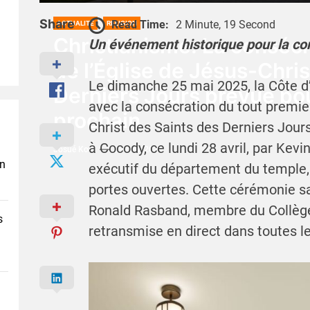
Share
Read Time:
2 Minute, 19 Second
ACTUALITÉ
RELIGION
Christianisme: La conséc
Un événement historique pour la c
de l’Église de Jésus-Chris
Le dimanche 25 mai 2025, la Côte d’
Derniers Jours prévue pou
avec la consécration du tout premie
prochain
Christ des Saints des Derniers Jours
à Cocody, ce lundi 28 avril, par Kevi
Josué Koffi
29 Avril 2025
en
exécutif du département du temple, 
portes ouvertes. Cette cérémonie sa
Ronald Rasband, membre du Collège
s
retransmise en direct dans toutes les