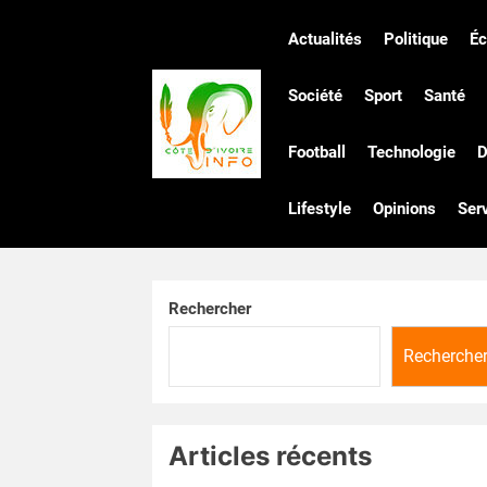
Skip
to
Actualités
Politique
É
the
Côte
content
Société
Sport
Santé
Football
Technologie
D
d'Ivoire
Lifestyle
Opinions
Ser
Infos
Rechercher
Recherche
Articles récents