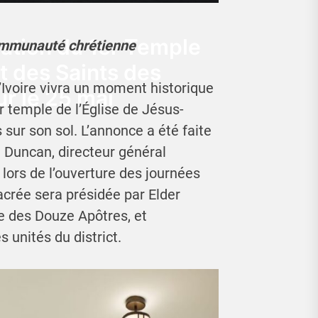
ration du 1er Temple
ommunauté chrétienne
t des Saints des
Ivoire vivra un moment historique
r le 25 mai
r temple de l’Église de Jésus-
 sur son sol. L’annonce a été faite
n Duncan, directeur général
lors de l’ouverture des journées
crée sera présidée par Elder
 des Douze Apôtres, et
 unités du district.