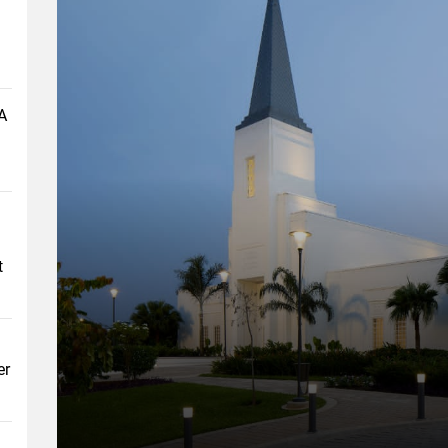
A
t
er