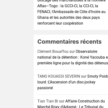
Blocage des marchandises à la frontière
Aflao–Togo : la GCCI-CI, la CCI-CI, la
FENACI, l’Ambassade de Côte d’Ivoire au
Ghana et les autorités des deux pays
renforcent leur coopération
Commentaires récents
Clément Bouaffou
sur
Observatoire
national de la détention : Koné Yacouba 
première ligne pour la dignité des détenus
TANO KOUASSI SEVERIN
sur
Smoty Poid
lourd :L’Ascension d’un disc-jockey
passioné
Tian Tian Bi
sur
Affaire Construction du
Marché Roxy d’Adjamé : Le Tribunal du