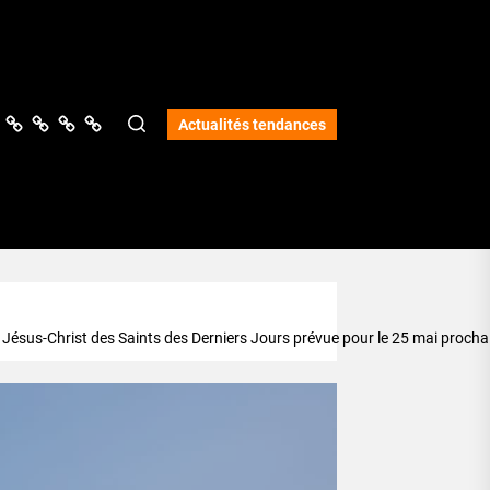
ologie
vers
Science
Lifestyle
Opinions
Services
Actualités tendances
e Jésus-Christ des Saints des Derniers Jours prévue pour le 25 mai procha