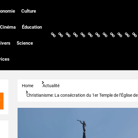
conomie
Culture
Cinéma
Éducation
Actualités
Politique
Économie
Culture
Société
Sport
Santé
Cinéma
Éducation
Football
Techn
Di
ivers
Science
vices
Home
Actualité
Christianisme: La consécration du 1er Temple de l’Église d
r