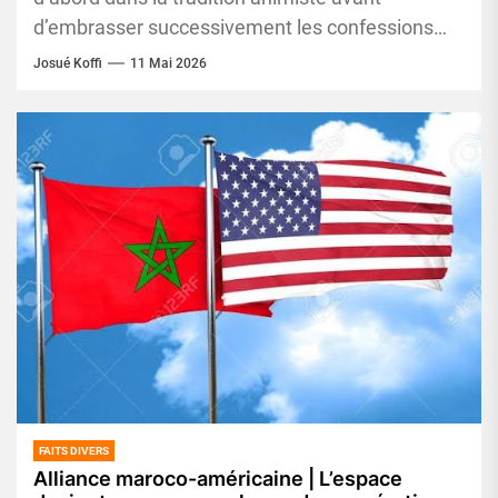
d’embrasser successivement les confessions
catholique puis musulmane, Babily Dembélé
Josué Koffi
11 Mai 2026
symbolise la trajectoire exceptionnelle...
FAITS DIVERS
Alliance maroco-américaine | L’espace