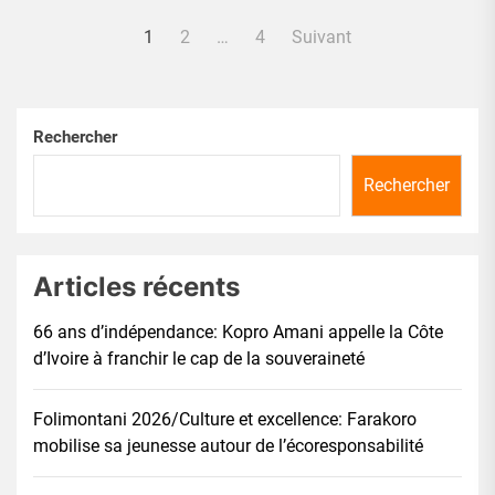
Pagination
1
2
…
4
Suivant
des
publications
Rechercher
Rechercher
Articles récents
66 ans d’indépendance: Kopro Amani appelle la Côte
d’Ivoire à franchir le cap de la souveraineté
Folimontani 2026/Culture et excellence: Farakoro
mobilise sa jeunesse autour de l’écoresponsabilité