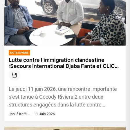
FAITS DIVERS
Lutte contre l’immigration clandestine
:Secours International Djaba Fanta et CLICCI
créent une plateforme commune
Le jeudi 11 juin 2026, une rencontre importante
s’est tenue à Cocody Riviera 2 entre deux
structures engagées dans la lutte contre
l’immigration clandestine en...
Josué Koffi
11 Juin 2026