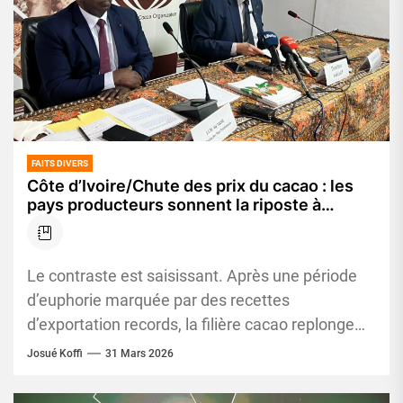
FAITS DIVERS
Côte d’Ivoire/Chute des prix du cacao : les
pays producteurs sonnent la riposte à
Abidjan
Le contraste est saisissant. Après une période
d’euphorie marquée par des recettes
d’exportation records, la filière cacao replonge
dans une zone de turbulences. Au siège...
Josué Koffi
31 Mars 2026