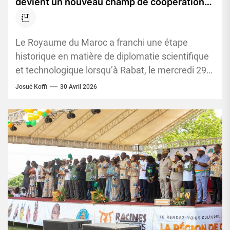
devient un nouveau champ de coopération
avec les Accords d’Artemis
Le Royaume du Maroc a franchi une étape
historique en matière de diplomatie scientifique
et technologique lorsqu’à Rabat, le mercredi 29
avril 2026, il a...
Josué Koffi
30 Avril 2026