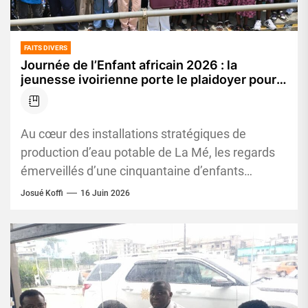
FAITS DIVERS
Journée de l’Enfant africain 2026 : la
jeunesse ivoirienne porte le plaidoyer pour
l’eau potable et l’assainissement
Au cœur des installations stratégiques de
production d’eau potable de La Mé, les regards
émerveillés d’une cinquantaine d’enfants
témoignaient, ce mardi 16 juin 2026, d’une...
Josué Koffi
16 Juin 2026