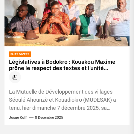
FAITS DIVERS
Législatives à Bodokro : Kouakou Maxime
prône le respect des textes et l’unité
villageoise
La Mutuelle de Développement des villages
Séoulé Ahounzè et Kouadiokro (MUDESAK) a
tenu, hier dimanche 7 décembre 2025, sa
réunion mensuelle dans la commune de...
Josué Koffi
8 Décembre 2025