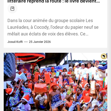
littéraire reprend la route : le livre devient
une arme contre l’ignorance et le
harcèlement
Dans la cour animée du groupe scolaire Les
Lauréades, à Cocody, l’odeur du papier neuf se
mêlait aux éclats de voix des élèves. Ce
vendredi,...
Josué Koffi
25 Janvier 2026