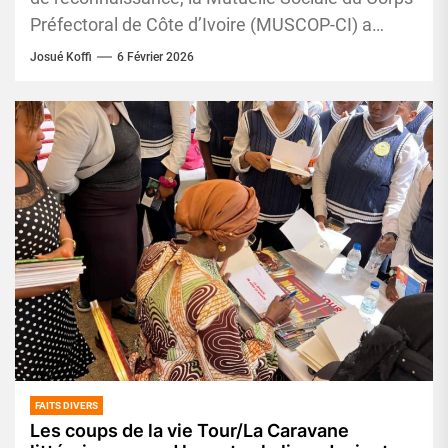
Préfectoral de Côte d’Ivoire (MUSCOP-CI) a
rendu un hommage appuyé à celles...
Josué Koffi
6 Février 2026
FAITS DIVERS
Les coups de la vie Tour/La Caravane