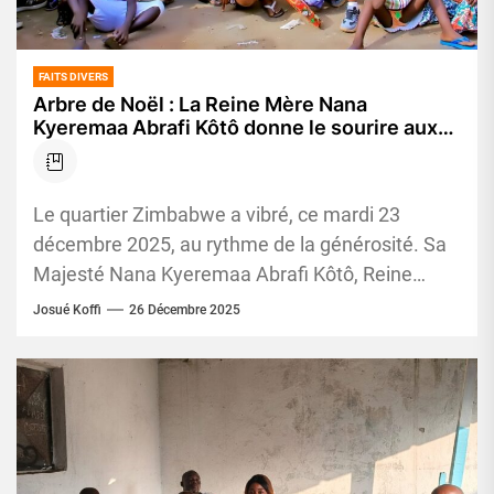
FAITS DIVERS
Arbre de Noël : La Reine Mère Nana
Kyeremaa Abrafi Kôtô donne le sourire aux
enfants du quartier Zimbabwe
Le quartier Zimbabwe a vibré, ce mardi 23
décembre 2025, au rythme de la générosité. Sa
Majesté Nana Kyeremaa Abrafi Kôtô, Reine
Mère des communautés...
Josué Koffi
26 Décembre 2025