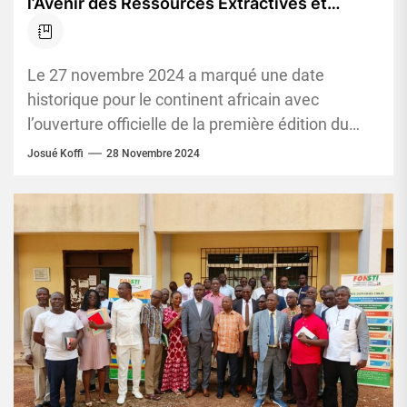
l’Avenir des Ressources Extractives et
Énergétiques
Le 27 novembre 2024 a marqué une date
historique pour le continent africain avec
l’ouverture officielle de la première édition du
Salon International des Ressources...
Josué Koffi
28 Novembre 2024