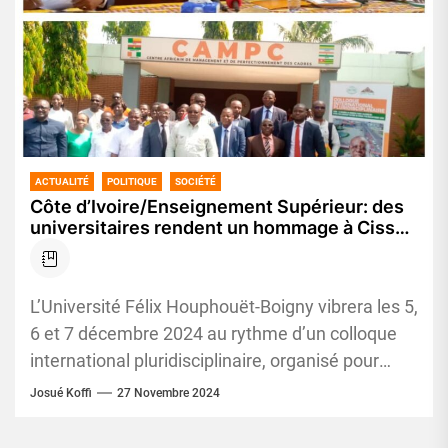
ACTUALITÉ
POLITIQUE
SOCIÉTÉ
Côte d’Ivoire/Enseignement Supérieur: des
universitaires rendent un hommage à Cissé
Ibrahima Bacongo
L’Université Félix Houphouët-Boigny vibrera les 5,
6 et 7 décembre 2024 au rythme d’un colloque
international pluridisciplinaire, organisé pour
honorer Dr Cissé Ibrahima Bacongo, ministre-
Josué Koffi
27 Novembre 2024
gouverneur...