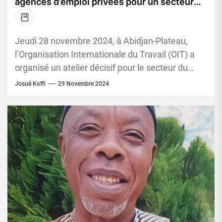
agences d’emploi privées pour un secteur
structuré et équitable
Jeudi 28 novembre 2024, à Abidjan-Plateau,
l’Organisation Internationale du Travail (OIT) a
organisé un atelier décisif pour le secteur du
placement en Côte d’Ivoire. Destiné...
Josué Koffi
29 Novembre 2024