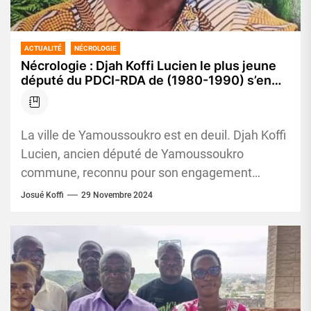
ACTUALITÉ
NÉCROLOGIE
Nécrologie : Djah Koffi Lucien le plus jeune
député du PDCI-RDA de (1980-1990) s’en
est allé
La ville de Yamoussoukro est en deuil. Djah Koffi
Lucien, ancien député de Yamoussoukro
commune, reconnu pour son engagement
précoce en politique et son dévouement...
Josué Koffi
29 Novembre 2024