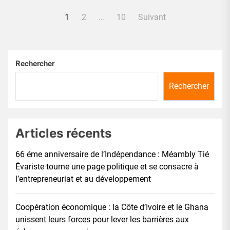
Pagination
1
2
…
10
Suivant
des
publications
Rechercher
Rechercher
Articles récents
66 éme anniversaire de l’Indépendance : Méambly Tié
Évariste tourne une page politique et se consacre à
l’entrepreneuriat et au développement
Coopération économique : la Côte d’Ivoire et le Ghana
unissent leurs forces pour lever les barrières aux