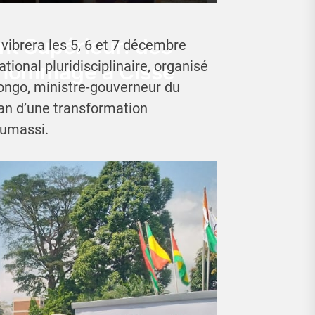
nt Supérieur: des
vibrera les 5, 6 et 7 décembre
tional pluridisciplinaire, organisé
n hommage à Cissé
ongo, ministre-gouverneur du
san d’une transformation
oumassi.