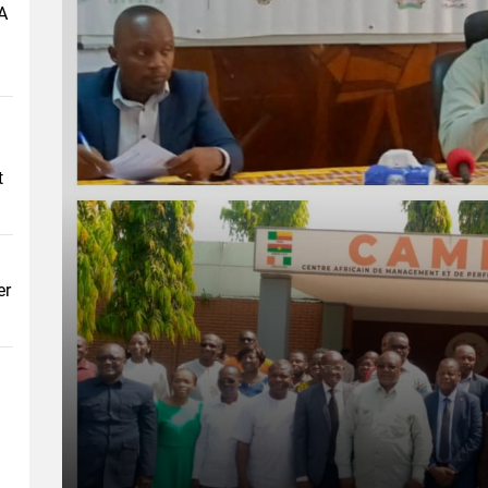
A
t
er