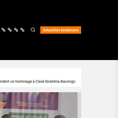
ologie
vers
Science
Lifestyle
Opinions
Services
Actualités tendances
s rendent un hommage à Cissé Ibrahima Bacongo