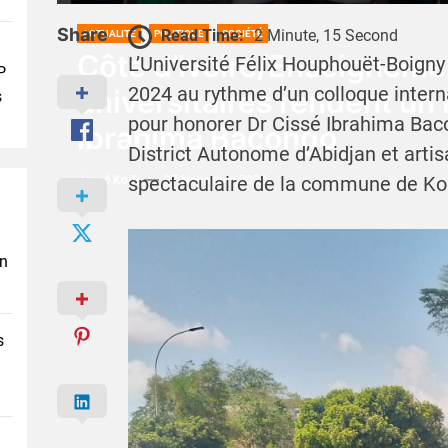
Share
Read Time:
2 Minute, 15 Second
ACTUALITÉ
POLITIQUE
SOCIÉTÉ
Côte d’Ivoire/Enseigneme
L’Université Félix Houphouët-Boigny 
P
2024 au rythme d’un colloque interna
universitaires rendent u
s
pour honorer Dr Cissé Ibrahima Bac
Ibrahima Bacongo
District Autonome d’Abidjan et arti
spectaculaire de la commune de K
Josué Koffi
27 Novembre 2024
en
s