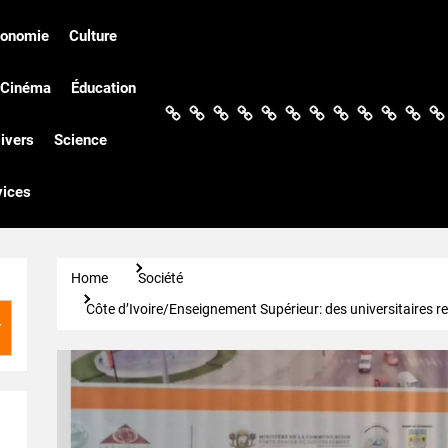
conomie
Culture
Cinéma
Éducation
Actualités
Politique
Économie
Culture
Société
Sport
Santé
Cinéma
Éducation
Football
Techn
Di
ivers
Science
vices
Home
Société
Côte d’Ivoire/Enseignement Supérieur: des universitaire
r