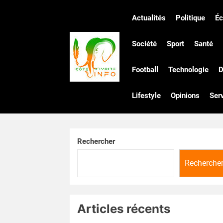
Skip
to
Actualités
Politique
É
the
Côte
content
Société
Sport
Santé
Football
Technologie
D
d'Ivoire
Lifestyle
Opinions
Ser
Infos
Rechercher
Recherche
Articles récents