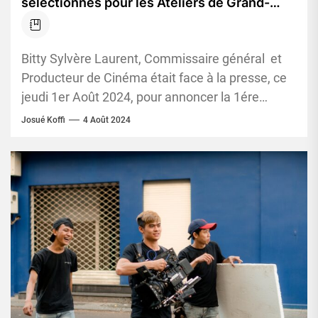
sélectionnés pour les Ateliers de Grand-
Bassam prévues du 8 au 15 septembre 2024
Bitty Sylvère Laurent, Commissaire général et
Producteur de Cinéma était face à la presse, ce
jeudi 1er Août 2024, pour annoncer la 1ére
édition des...
Josué Koffi
4 Août 2024