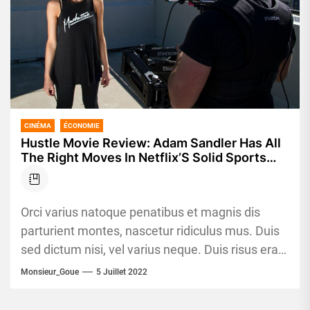
CINÉMA
ÉCONOMIE
Hustle Movie Review: Adam Sandler Has All
The Right Moves In Netflix’S Solid Sports
Film
Orci varius natoque penatibus et magnis dis
parturient montes, nascetur ridiculus mus. Duis
sed dictum nisi, vel varius neque. Duis risus erat,
egestas et est...
Monsieur_Goue
5 Juillet 2022