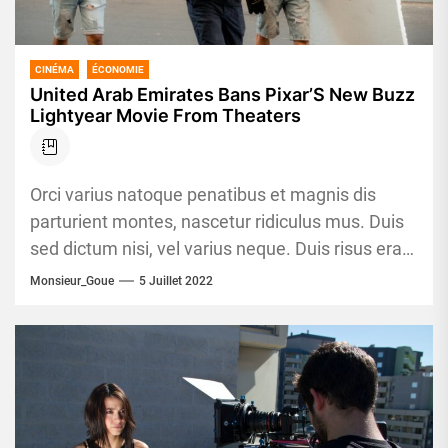
CINÉMA
ÉCONOMIE
United Arab Emirates Bans Pixar’S New Buzz
Lightyear Movie From Theaters
Orci varius natoque penatibus et magnis dis
parturient montes, nascetur ridiculus mus. Duis
sed dictum nisi, vel varius neque. Duis risus erat,
egestas et est...
Monsieur_Goue
5 Juillet 2022