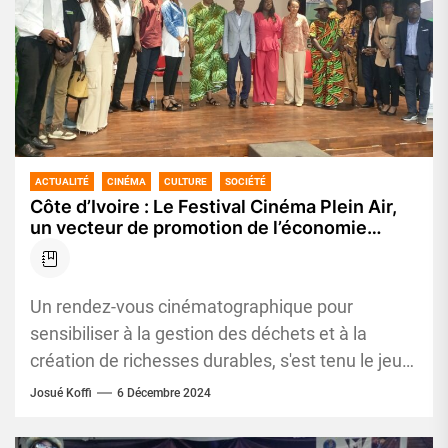
ACTUALITÉ
CINÉMA
CULTURE
SOCIÉTÉ
Côte d’Ivoire : Le Festival Cinéma Plein Air,
un vecteur de promotion de l’économie
circulaire
Un rendez-vous cinématographique pour
sensibiliser à la gestion des déchets et à la
création de richesses durables, s'est tenu le jeudi
5 décembre 2024, au...
Josué Koffi
6 Décembre 2024