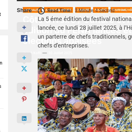
Share
Read Time:
3 Minute, 4 Second
ACTUALITÉ
AFRIQUE & MONDE
CULTURE
SOCIÉTÉ
TOURISME/HÔ
t
Côte d’Ivoire / Culture et 
La 5 éme édition du festival national
lancée, ce lundi 28 juillet 2025, à 
édition du FENA lancée e
un parterre de chefs traditionnels, 
élections apaisées
chefs d’entreprises.
Josué Koffi
30 Juillet 2025
en
s
s