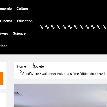
conomie
Culture
Cinéma
Éducation
Actualités
Politique
Économie
Culture
Société
Sport
Santé
Cinéma
Éducation
Football
Techn
Di
ivers
Science
vices
Home
Société
Côte d’Ivoire / Culture et Paix : La 5 éme édition du FENA l
r