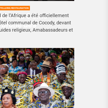
TELLERIE/RESTAURATION
Paix : La 5 éme
 de l’Afrique a été officiellement
l’Hôtel communal de Cocody, devant
t prône des
guides religieux, Amabassadeurs et