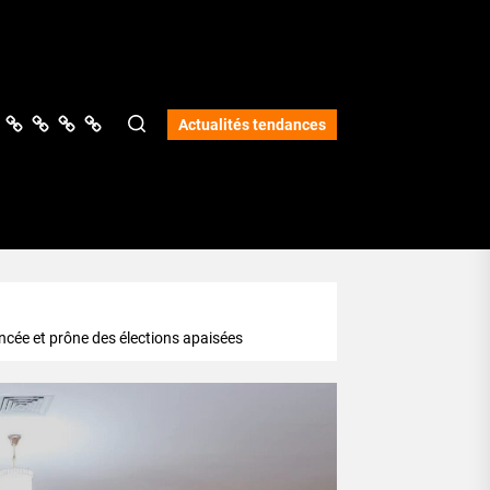
ologie
vers
Science
Lifestyle
Opinions
Services
Actualités tendances
ancée et prône des élections apaisées