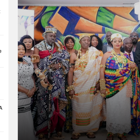
t
e
A