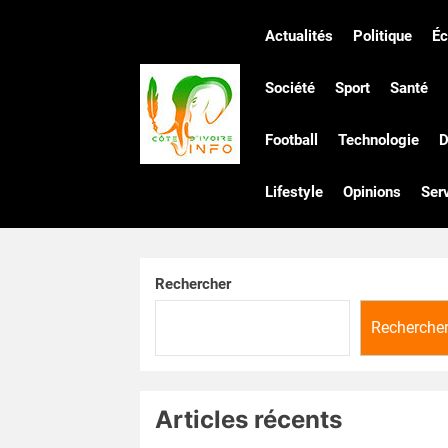
Skip
to
Actualités
Politique
É
the
Côte
content
Société
Sport
Santé
Football
Technologie
D
d'Ivoire
Lifestyle
Opinions
Ser
Infos
Rechercher
Recherche
Articles récents