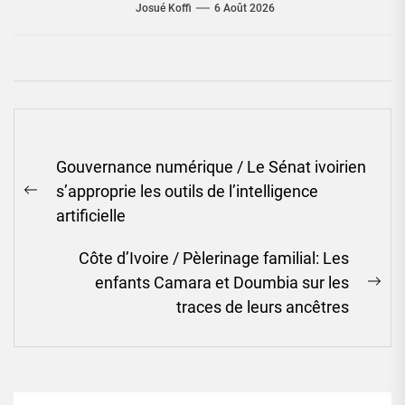
Josué Koffi
6 Août 2026
Navigation
Gouvernance numérique / Le Sénat ivoirien
de
s’approprie les outils de l’intelligence
l’article
Previous
artificielle
post:
Côte d’Ivoire / Pèlerinage familial: Les
enfants Camara et Doumbia sur les
Ne
traces de leurs ancêtres
pos