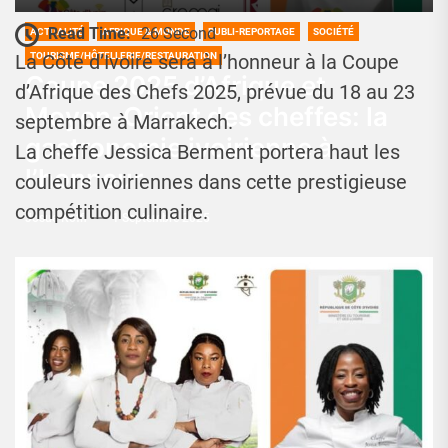
Read Time:
26 Second
ACTUALITÉ
AFRIQUE & MONDE
PUBLI-REPORTAGE
SOCIÉTÉ
TOURISME/HÔTELLERIE/RESTAURATION
La Côte d’Ivoire sera à l’honneur à la Coupe
Coupe 2025 d’Afrique et
d’Afrique des Chefs 2025, prévue du 18 au 23
Moyen-Orient des cheffes: la
septembre à Marrakech.
gastronomie ivoirienne à
La cheffe Jessica Berment portera haut les
l’honneur
couleurs ivoiriennes dans cette prestigieuse
compétition culinaire.
Josué Koffi
1 Septembre 2025