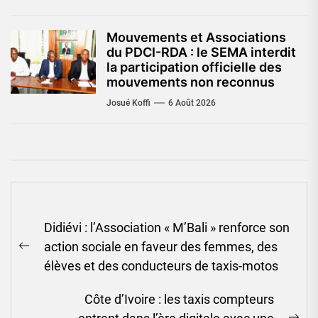
Mouvements et Associations
du PDCI-RDA : le SEMA interdit
la participation officielle des
mouvements non reconnus
Josué Koffi
6 Août 2026
Navigation
Didiévi : l’Association « M’Bali » renforce son
de
action sociale en faveur des femmes, des
l’article
Previous
élèves et des conducteurs de taxis-motos
post:
Côte d’Ivoire : les taxis compteurs