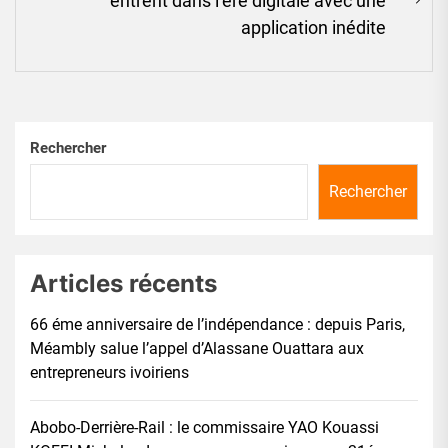
entrent dans l’ère digitale avec une
Ne
application inédite
pos
Rechercher
Rechercher
Articles récents
66 éme anniversaire de l’indépendance : depuis Paris,
Méambly salue l’appel d’Alassane Ouattara aux
entrepreneurs ivoiriens
Abobo-Derrière-Rail : le commissaire YAO Kouassi