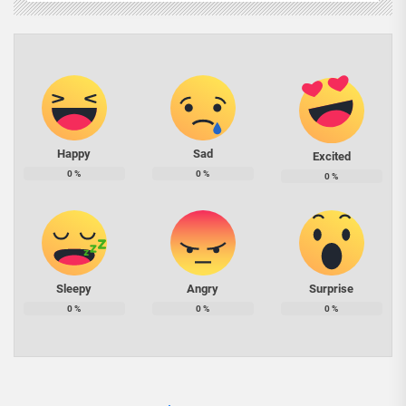
Happy
Sad
Excited
0
%
0
%
0
%
Sleepy
Angry
Surprise
0
%
0
%
0
%