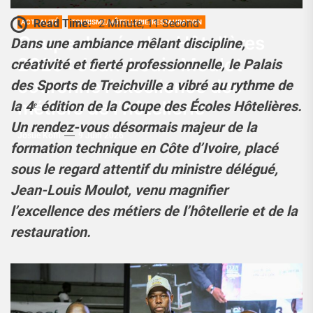
Read Time:
2 Minute, 11 Second
ACTUALITÉ
TOURISME/HÔTELLERIE/RESTAURATION
Coupe des écoles Hôtelières
Dans une ambiance mêlant discipline,
2026 : Jean-Louis Moulot
créativité et fierté professionnelle, le Palais
couronne l’excellence des
des Sports de Treichville a vibré au rythme de
métiers de l’hôtellerie
la 4ᵉ édition de la Coupe des Écoles Hôtelières.
Un rendez-vous désormais majeur de la
Josué Koffi
9 Juin 2026
formation technique en Côte d’Ivoire, placé
sous le regard attentif du ministre délégué,
Jean-Louis Moulot, venu magnifier
l’excellence des métiers de l’hôtellerie et de la
restauration.