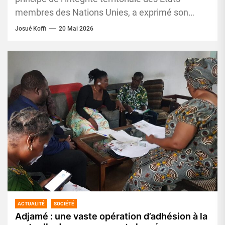
membres des Nations Unies, a exprimé son
soutien au respect de la souveraineté...
Josué Koffi
20 Mai 2026
ACTUALITÉ
SOCIÉTÉ
Adjamé : une vaste opération d’adhésion à la