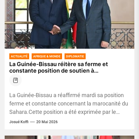
ACTUALITÉ
AFRIQUE & MONDE
DIPLOMATIE
La Guinée-Bissau réitère sa ferme et
constante position de soutien à
lamarocanité du Sahara
La Guinée-Bissau a réaffirmé mardi sa position
ferme et constante concernant la marocanité du
Sahara.Cette position a été exprimée par le
ministre des Affaires étrangères,...
Josué Koffi
20 Mai 2026