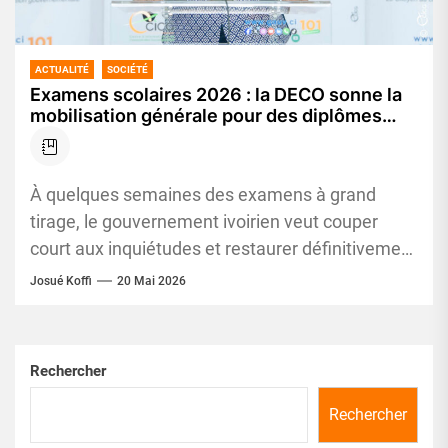
ACTUALITÉ
SOCIÉTÉ
Examens scolaires 2026 : la DECO sonne la
mobilisation générale pour des diplômes
sans fraude
À quelques semaines des examens à grand
tirage, le gouvernement ivoirien veut couper
court aux inquiétudes et restaurer définitivement
la confiance autour de l’école ivoirienne....
Josué Koffi
20 Mai 2026
Rechercher
Rechercher