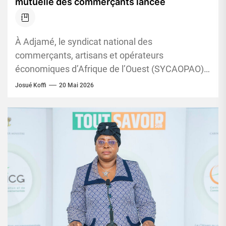
mutuelle des commerçants lancée
‎À Adjamé, le syndicat national des
commerçants, artisans et opérateurs
économiques d’Afrique de l’Ouest (SYCAOPAO)
poursuit sa mission de structuration des
Josué Koffi
20 Mai 2026
commerçants et artisans. Aux...