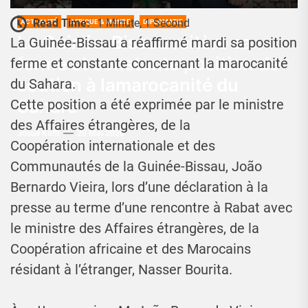
Read Time:
1 Minute, 1 Second
ACTUALITÉ
AFRIQUE & MONDE
DIPLOMATIE
La Guinée-Bissau réitère sa
La Guinée-Bissau a réaffirmé mardi sa position
ferme et constante position de
ferme et constante concernant la marocanité
soutien à lamarocanité du
du Sahara.
Sahara
Cette position a été exprimée par le ministre
des Affaires étrangères, de la
Josué Koffi
20 Mai 2026
Coopération internationale et des
Communautés de la Guinée-Bissau, João
Bernardo Vieira, lors d’une déclaration à la
presse au terme d’une rencontre à Rabat avec
le ministre des Affaires étrangères, de la
Coopération africaine et des Marocains
résidant à l’étranger, Nasser Bourita.