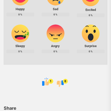
Happy
Sad
Excited
0
%
0
%
0
%
Sleepy
Angry
Surprise
0
%
0
%
0
%
1
0
Share