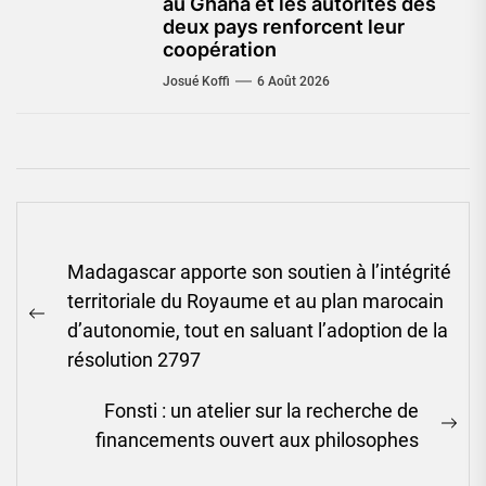
au Ghana et les autorités des
deux pays renforcent leur
coopération
Josué Koffi
6 Août 2026
Navigation
Madagascar apporte son soutien à l’intégrité
de
territoriale du Royaume et au plan marocain
l’article
Previous
d’autonomie, tout en saluant l’adoption de la
post:
résolution 2797
Fonsti : un atelier sur la recherche de
Ne
financements ouvert aux philosophes
pos