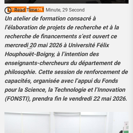
Read Time:
1 Minute, 29 Second
ACTUALITÉ
SOCIÉTÉ
Fonsti : un atelier sur la
Un atelier de formation consacré à
recherche de financements
l’élaboration de projets de recherche et à la
ouvert aux philosophes
recherche de financements s’est ouvert ce
mercredi 20 mai 2026 à Université Félix
Josué Koffi
20 Mai 2026
Houphouët-Boigny, à l’intention des
enseignants-chercheurs du département de
philosophie. Cette session de renforcement de
capacités, organisée avec l’appui du Fonds
pour la Science, la Technologie et l’Innovation
(FONSTI), prendra fin le vendredi 22 mai 2026.