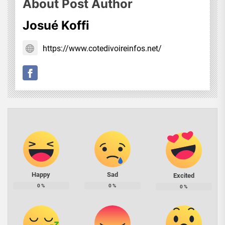
About Post Author
Josué Koffi
https://www.cotedivoireinfos.net/
Happy
Sad
Excited
0
%
0
%
0
%