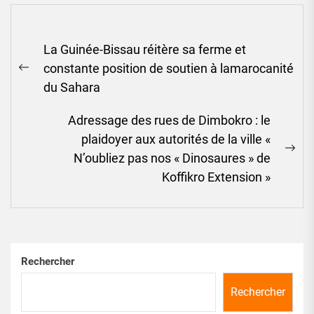
Navigation
La Guinée-Bissau réitère sa ferme et
de
constante position de soutien à lamarocanité
l’article
Previous
du Sahara
post:
Adressage des rues de Dimbokro : le
plaidoyer aux autorités de la ville «
Ne
N’oubliez pas nos « Dinosaures » de
pos
Koffikro Extension »
Rechercher
Rechercher