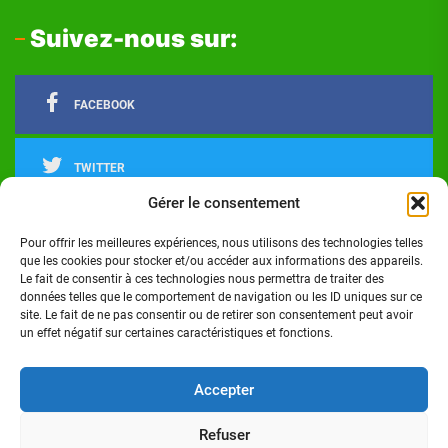
Suivez-nous sur:
FACEBOOK
TWITTER
Gérer le consentement
LINKEDIN
Pour offrir les meilleures expériences, nous utilisons des technologies telles
que les cookies pour stocker et/ou accéder aux informations des appareils.
Le fait de consentir à ces technologies nous permettra de traiter des
INSTAGRAM
données telles que le comportement de navigation ou les ID uniques sur ce
site. Le fait de ne pas consentir ou de retirer son consentement peut avoir
un effet négatif sur certaines caractéristiques et fonctions.
Actualités
Politique
Économie
Culture
Société
Sport
Santé
Cinéma
Éducation
Football
Technologie
Divers
Science
Lifestyle
Opinions
Services
Accepter
Refuser
Copyright © 2024 - Réalisé par Digital G I Tous droits