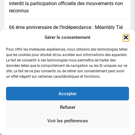
interdit la participation officielle des mouvements non
reconnus
66 éme anniversaire de l’Indépendance : Méambly Tié
Évariste tourne une page politique et se consacre à
Gérer le consentement
l’entrepreneuriat et au développement
Pour offrir les meilleures expériences, nous utilisons des technologies telles
que les cookies pour stocker et/ou accéder aux informations des appareils.
Coopération économique : la Côte d’Ivoire et le Ghana
Le fait de consentir à ces technologies nous permettra de traiter des
unissent leurs forces pour lever les barrières aux
données telles que le comportement de navigation ou les ID uniques sur ce
site. Le fait de ne pas consentir ou de retirer son consentement peut avoir
échanges commerciaux
un effet négatif sur certaines caractéristiques et fonctions.
Blocage des marchandises à la frontière Aflao–Togo :
Accepter
la GCCI-CI, la CCI-CI, la FENACI, l’Ambassade de Côte
d’Ivoire au Ghana et les autorités des deux pays
Refuser
renforcent leur coopération
Voir les préférences
Avant la célébration du 66 éme anniversaire de
l’indépendance / La NACIP lance un appel solennel à