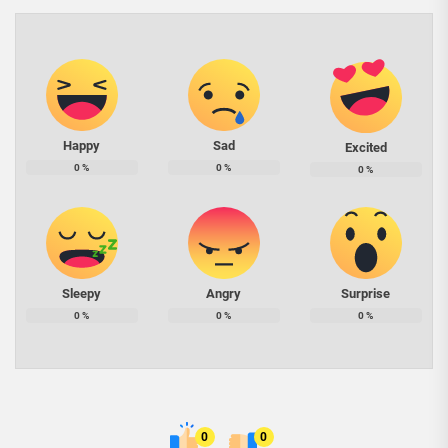
Happy
Sad
Excited
0
%
0
%
0
%
Sleepy
Angry
Surprise
0
%
0
%
0
%
0
0