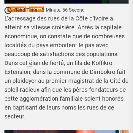
Read Time:
3 Minute, 56 Second
ACTUALITÉ
SOCIÉTÉ
Adressage des rues de
L’adressage des rues de la Côte d’Ivoire a
Dimbokro : le plaidoyer aux
atteint sa vitesse croisière. Après la capitale
autorités de la ville « N’oubliez
économique, on constate que de nombreuses
pas nos « Dinosaures » de
localités du pays emboitent le pas avec
Koffikro Extension »
beaucoup de satisfactions des populations.
Dans cet élan de fierté, un fils de Koffikro
Josué Koffi
21 Mai 2026
Extension, dans la commune de Dimbokro fait
un plaidoyer au premier magistrat de la Cité du
soleil radieux afin que les pères fondateurs de
cette agglomération familiale soient honorés
en baptisant de leurs noms les rues de ce
secteur.