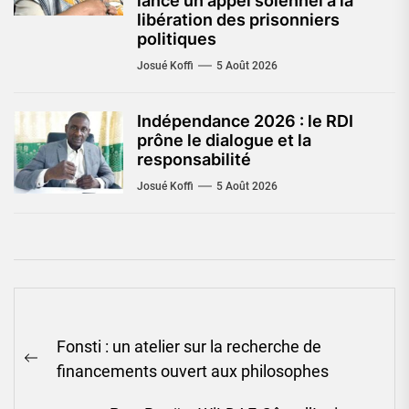
lance un appel solennel à la
libération des prisonniers
politiques
Josué Koffi
5 Août 2026
Indépendance 2026 : le RDI
prône le dialogue et la
responsabilité
Josué Koffi
5 Août 2026
Navigation
Fonsti : un atelier sur la recherche de
de
Previous
financements ouvert aux philosophes
l’article
post: