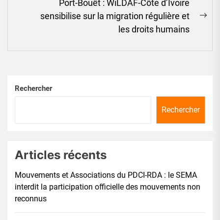
Port-Bouët : WiLDAF-Côte d’Ivoire
sensibilise sur la migration régulière et
Ne
les droits humains
pos
Rechercher
Rechercher
Articles récents
Mouvements et Associations du PDCI-RDA : le SEMA
interdit la participation officielle des mouvements non
reconnus