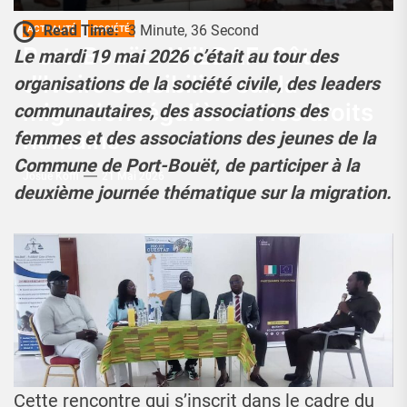
Read Time:
3 Minute, 36 Second
ACTUALITÉ
SOCIÉTÉ
Port-Bouët : WiLDAF-Côte
Le mardi 19 mai 2026 c’était au tour des
d’Ivoire sensibilise sur la
organisations de la société civile, des leaders
migration régulière et les droits
communautaires, des associations des
humains
femmes et des associations des jeunes de la
Commune de Port-Bouët, de participer à la
Josué Koffi
21 Mai 2026
deuxième journée thématique sur la migration.
Cette rencontre qui s’inscrit dans le cadre du