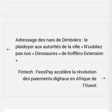
Navigation
Adressage des rues de Dimbokro : le
de
plaidoyer aux autorités de la ville « N’oubliez
l’article
Previous
pas nos « Dinosaures » de Koffikro Extension
post:
»
Fintech : FeexPay accélère la révolution
des paiements digitaux en Afrique de
Ne
l’Ouest
pos