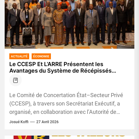
ACTUALITÉ
ÉCONOMIE
Le CCESP Et L’ARRE Présentent les
Avantages du Système de Récépissés
d’Entreposages dux Acteurs du Monde
Agricole et Agro-industriel
Le Comité de Concertation État–Secteur Privé
(CCESP), à travers son Secrétariat Exécutif, a
organisé, en collaboration avec l’Autorité de
Régulation du Système de Récépissés
Josué Koffi
27 Avril 2026
d’Entreposage...