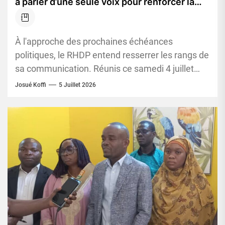
à parler d’une seule voix pour renforcer la
stratégie du parti
À l'approche des prochaines échéances
politiques, le RHDP entend resserrer les rangs de
sa communication. Réunis ce samedi 4 juillet
2026, à la salle Houphouët-Boigny...
Josué Koffi
5 Juillet 2026