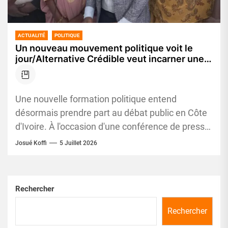
ACTUALITÉ
POLITIQUE
Un nouveau mouvement politique voit le
jour/Alternative Crédible veut incarner une
nouvelle offre politique
Une nouvelle formation politique entend
désormais prendre part au débat public en Côte
d'Ivoire. À l'occasion d'une conférence de presse,
les responsables d'Alternative Crédible (ACR)...
Josué Koffi
5 Juillet 2026
Rechercher
Rechercher