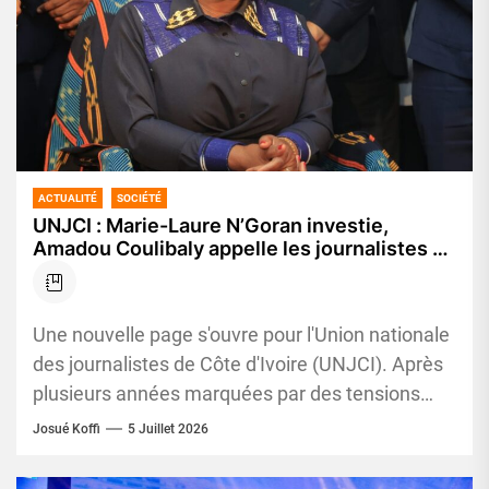
ACTUALITÉ
SOCIÉTÉ
UNJCI : Marie-Laure N’Goran investie,
Amadou Coulibaly appelle les journalistes à
tourner définitivement la page des divisions
Une nouvelle page s'ouvre pour l'Union nationale
des journalistes de Côte d'Ivoire (UNJCI). Après
plusieurs années marquées par des tensions
internes, l'organisation professionnelle entend
Josué Koffi
5 Juillet 2026
désormais...