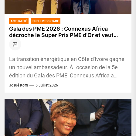
ACTUALITÉ
PUBLI-REPORTAGE
Gala des PME 2026 : Connexus Africa
décroche le Super Prix PME d’Or et veut
accélérer la démocratisation de l’énergie
solaire en Côte d’Ivoire
La transition énergétique en Côte d'Ivoire gagne
un nouvel ambassadeur. À l'occasion de la 5e
édition du Gala des PME, Connexus Africa a
remporté le...
Josué Koffi
5 Juillet 2026