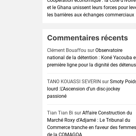
Coopération économique : la Côte d’Ivoire
et le Ghana unissent leurs forces pour lev
les barrières aux échanges commerciaux
Commentaires récents
Clément Bouaffou
sur
Observatoire
national de la détention : Koné Yacouba 
première ligne pour la dignité des détenus
TANO KOUASSI SEVERIN
sur
Smoty Poid
lourd :L’Ascension d’un disc-jockey
passioné
Tian Tian Bi
sur
Affaire Construction du
Marché Roxy d’Adjamé : Le Tribunal du
Commerce tranche en faveur des femme
de la COMAGOA