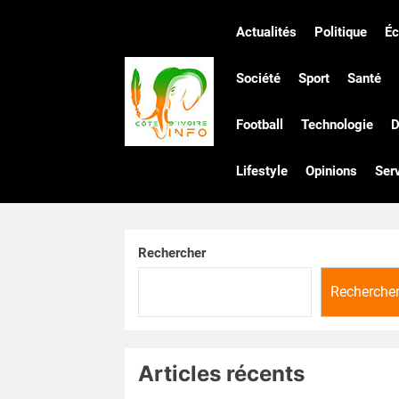
Skip
to
Actualités
Politique
É
the
Côte
content
Société
Sport
Santé
Football
Technologie
D
d'Ivoire
Lifestyle
Opinions
Ser
Infos
Rechercher
Recherche
Articles récents