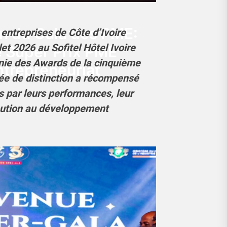
on du Gala des PME:
entreprises de Côte d’Ivoire
let 2026 au Sofitel Hôtel Ivoire
e Super Prix PME
onie des Awards de la cinquième
ntrepreneuriat
ée de distinction a récompensé
es par leurs performances, leur
ibution au développement