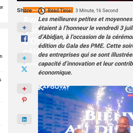
er
Share
Read Time:
3 Minute, 16 Second
ACTUALITÉ
PUBLI-REPORTAGE
Awards de la 5 éme éditi
Les meilleures petites et moyennes 
étaient à l’honneur le vendredi 3 juil
Connexus Africa enlève l
d’Abidjan, à l’occasion de la cérém
d’Or, les champions de l’e
édition du Gala des PME. Cette soir
célébrés
des entreprises qui se sont illustré
en
capacité d’innovation et leur contr
Josué Koffi
5 Juillet 2026
économique.
s
s