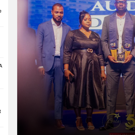
e
A
t