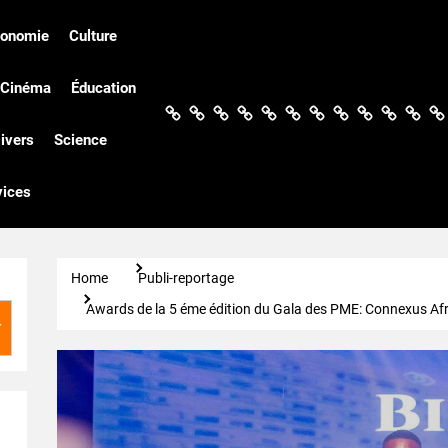
conomie
Culture
Cinéma
Éducation
Actualités
Politique
Économie
Culture
Société
Sport
Santé
Cinéma
Éducation
Football
Techn
Di
ivers
Science
vices
Home
Publi-reportage
Awards de la 5 éme édition du Gala des PME: Connexus Afric
r