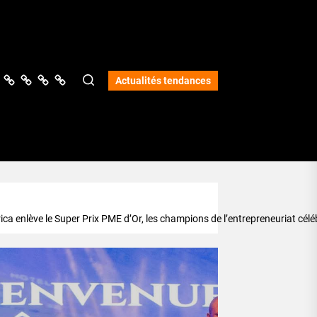
ologie
vers
Science
Lifestyle
Opinions
Services
Actualités tendances
a enlève le Super Prix PME d’Or, les champions de l’entrepreneuriat célé