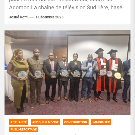
Adomon.La chaîne de télévision Sud 1ère, basée
à Paris, franchit un cap important en...
Josué Koffi
1 Décembre 2025
ACTUALITÉ
AFRIQUE & MONDE
CONSTRUCTION
IMMOBILIER
PUBLI-REPORTAGE