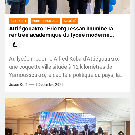
ACTUALITÉ
PUBLI-REPORTAGE
SOCIÉTÉ
Attiégouakro : Eric N’guessan illumine la
rentrée académique du lycée moderne
Alfred Koba
Au lycée moderne Alfred Koba d’Attiégouakro,
une coquette ville située à 12 kilomètres de
Yamoussoukro, la capitale politique du pays, la
rentrée académique 2025-2026 a...
Josué Koffi
1 Décembre 2025