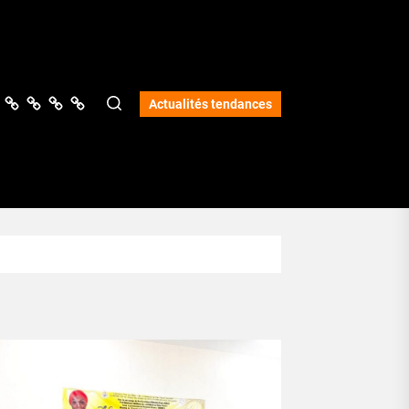
ologie
vers
Science
Lifestyle
Opinions
Services
Actualités tendances