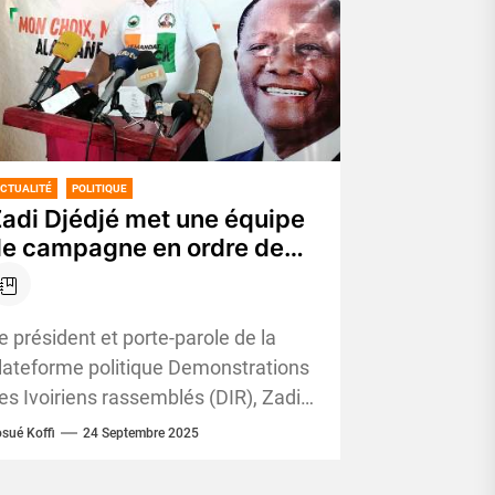
CTUALITÉ
POLITIQUE
adi Djédjé met une équipe
e campagne en ordre de
ataille pour faire « gagner »
lassane Ouattara
e président et porte-parole de la
lateforme politique Demonstrations
es Ivoiriens rassemblés (DIR), Zadi
jédjé, a annoncé mercredi à Abidjan
sué Koffi
24 Septembre 2025
a mise en place d’une...