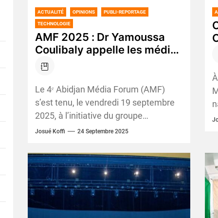
ACTUALITÉ
OPINIONS
PUBLI-REPORTAGE
A
C
TECHNOLOGIE
AMF 2025 : Dr Yamoussa
C
Coulibaly appelle les médias
c
à préserver la paix en Côte
v
d’Ivoire
À
Le 4ᵉ Abidjan Média Forum (AMF)
M
s’est tenu, le vendredi 19 septembre
n
2025, à l’initiative du groupe
Y
Jo
L’Intelligent d’Abidjan. Placé sous le
I
Josué Koffi
24 Septembre 2025
thème « Côte...
p