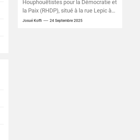
Houphouëtistes pour la Démocratie et
la Paix (RHDP), situé à la rue Lepic à
Cocody, a abrité ce mercredi 24...
Josué Koffi
24 Septembre 2025