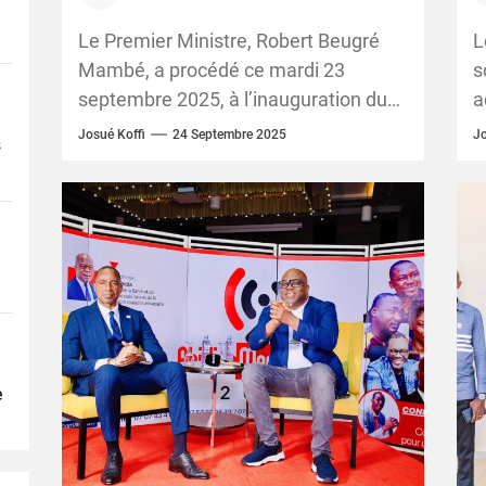
Amadou Gon Coulibaly
v
l
Le Premier Ministre, Robert Beugré
L
Mambé, a procédé ce mardi 23
s
septembre 2025, à l’inauguration du
a
Centre de Perfectionnement des
u
Josué Koffi
24 Septembre 2025
Jo
s
Fonctionnaires et Agents de l’État...
i
e