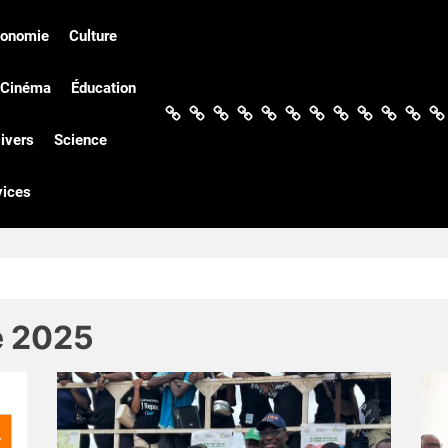
conomie
Culture
Cinéma
Éducation
Actualités
Politique
Économie
Culture
Société
Sport
Santé
Cinéma
Éducation
Football
Techn
Di
ivers
Science
vices
e 2025
r