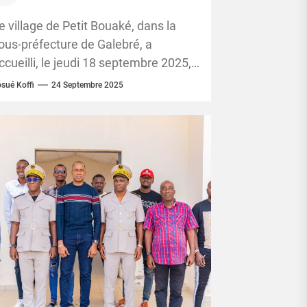
alorisation du cacao et
’avenir des enfants
e village de Petit Bouaké, dans la
ous-préfecture de Galebré, a
ccueilli, le jeudi 18 septembre 2025,
ne grande activité communautaire
sué Koffi
24 Septembre 2025
nitiée par l’Union Nationale...