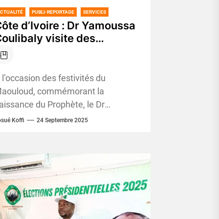
CTUALITÉ
PUBLI-REPORTAGE
SERVICES
ôte d’Ivoire : Dr Yamoussa
oulibaly visite des
hantiers qui changeront le
isage de la Bagoué
 l’occasion des festivités du
aouloud, commémorant la
aissance du Prophète, le Dr
amoussa Coulibaly, PDG de CHIM
sué Koffi
24 Septembre 2025
NTER, a effectué un séjour marqué
ar...