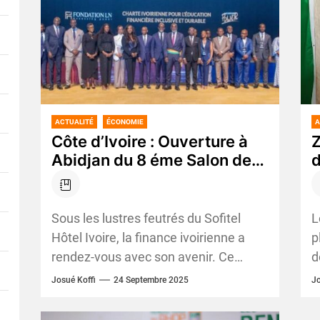
ACTUALITÉ
ÉCONOMIE
A
Côte d’Ivoire : Ouverture à
Z
Abidjan du 8 éme Salon de
d
l’Epargne de
b
l’Investissement et du
A
Patrimoine
Sous les lustres feutrés du Sofitel
L
Hôtel Ivoire, la finance ivoirienne a
p
rendez-vous avec son avenir. Ce
d
mercredi 24 septembre 2025, le
D
Josué Koffi
24 Septembre 2025
Jo
Ministre de l’Emploi...
l