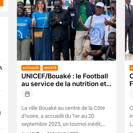
A
ACTUALITÉ
SOCIÉTÉ
A
UNICEF/Bouaké : le Football
C
au service de la nutrition et
de l’avenir des enfants
v
l
La ville Bouaké au centre de la Côte
C
t
d'Ivoire, a accueilli du 1er au 20
i
septembre 2025, un tournoi inédit,
(
organisé par l’Union des anciennes...
2