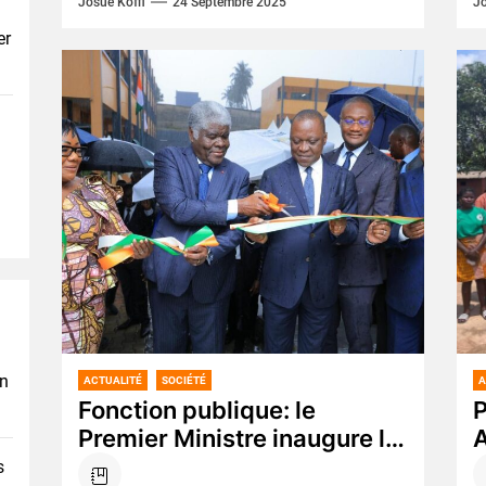
Josué Koffi
24 Septembre 2025
Jo
p
er
en
ACTUALITÉ
SOCIÉTÉ
A
Fonction publique: le
P
Premier Ministre inaugure le
A
Centre de Perfectionnement
d
s