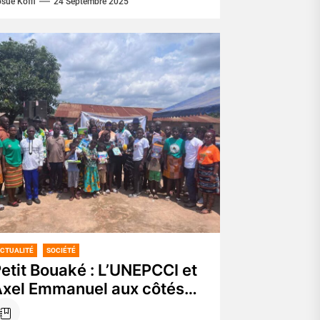
sué Koffi
24 Septembre 2025
ublic à l'importance des...
CTUALITÉ
SOCIÉTÉ
etit Bouaké : L’UNEPCCI et
xel Emmanuel aux côtés
es planteurs pour la