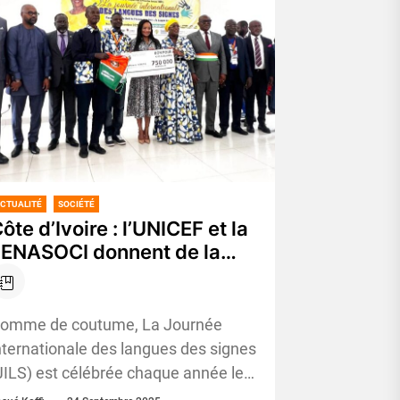
CTUALITÉ
SOCIÉTÉ
ôte d’Ivoire : l’UNICEF et la
FENASOCI donnent de la
oix à la Journée des
angues des signes
omme de coutume, La Journée
nternationale des langues des signes
JILS) est célébrée chaque année le
3 septembre pour sensibiliser le