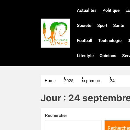
Skip
to
Actualités
Politique
É
the
Côte
content
Société
Sport
Santé
Football
Technologie
D
d'Ivoire
Lifestyle
Opinions
Ser
Infos
Home
2025
septembre
24
Jour :
24 septembr
Rechercher
Recherche