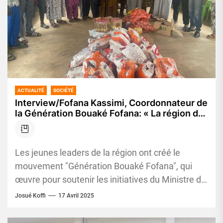
ACTUALITÉ
SOCIÉTÉ
Interview/Fofana Kassimi, Coordonnateur de
la Génération Bouaké Fofana: « La région du
Worodougou est fière de son fils »
Les jeunes leaders de la région ont créé le
mouvement "Génération Bouaké Fofana", qui
œuvre pour soutenir les initiatives du Ministre de
l'Hydraulique, de l'Assainissement...
Josué Koffi
17 Avril 2025