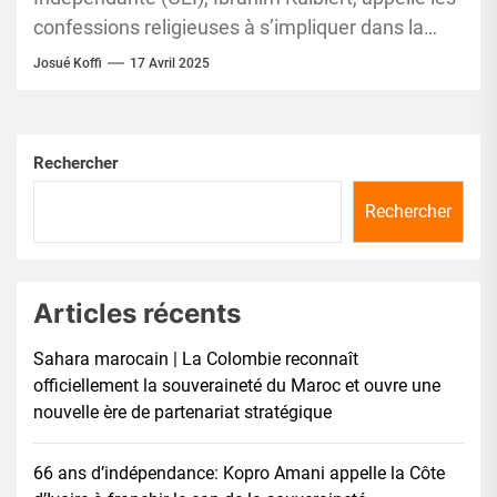
confessions religieuses à s’impliquer dans la
sensibilisation électorale, pour renforcer la paix
Josué Koffi
17 Avril 2025
et...
Rechercher
Rechercher
Articles récents
Sahara marocain | La Colombie reconnaît
officiellement la souveraineté du Maroc et ouvre une
nouvelle ère de partenariat stratégique
66 ans d’indépendance: Kopro Amani appelle la Côte