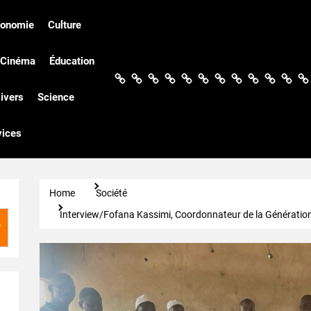
conomie
Culture
Cinéma
Éducation
Actualités
Politique
Économie
Culture
Société
Sport
Santé
Cinéma
Éducation
Football
Techn
Di
ivers
Science
vices
Home
Société
Interview/Fofana Kassimi, Coordonnateur de la Génération 
r