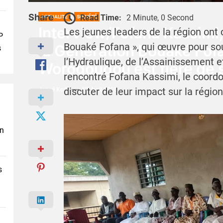
Share
Read Time:
2 Minute, 0 Second
ACTUALITÉ
SOCIÉTÉ
Interview/Fofana Kassimi
Les jeunes leaders de la région on
P
Bouaké Fofana », qui œuvre pour sout
la Génération Bouaké Fofa
s
l’Hydraulique, de l’Assainissement e
Worodougou est fière de s
rencontré Fofana Kassimi, le coor
discuter de leur impact sur la région
Josué Koffi
17 Avril 2025
en
s