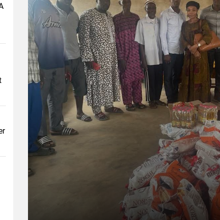
A
t
er