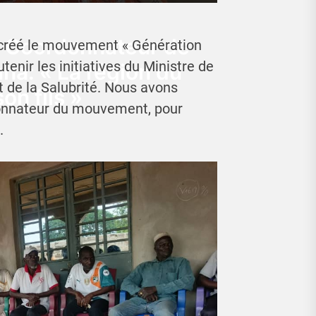
, Coordonnateur de
t créé le mouvement « Génération
enir les initiatives du Ministre de
na: « La région du
t de la Salubrité. Nous avons
on fils »
donnateur du mouvement, pour
.