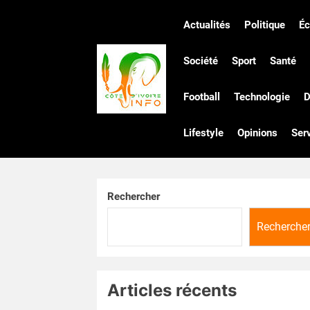
Skip
to
Actualités
Politique
É
the
Côte
content
Société
Sport
Santé
Football
Technologie
D
d'Ivoire
Lifestyle
Opinions
Ser
Infos
Rechercher
Recherche
Articles récents