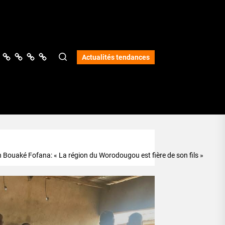
ologie
vers
Science
Lifestyle
Opinions
Services
Actualités tendances
Bouaké Fofana: « La région du Worodougou est fière de son fils »