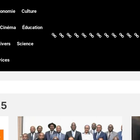
conomie
Culture
Cinéma
Éducation
Actualités
Politique
Économie
Culture
Société
Sport
Santé
Cinéma
Éducation
Football
Techn
Di
ivers
Science
vices
25
r