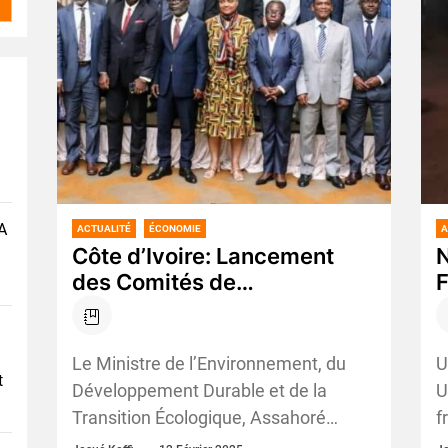
A
ACTUALITÉ
ÉCONOMIE
A
Côte d’Ivoire: Lancement
N
des Comités de
F
Développement Durable,
d
« Un Engagement Renforcé
i
pour l’Environnement »
Le Ministre de l’Environnement, du
U
t
Développement Durable et de la
U
Transition Écologique, Assahoré
f
Konan Jacques, a procédé, ce
p