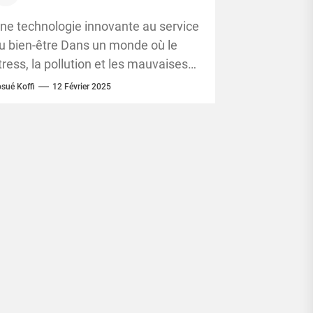
otre santé
ne technologie innovante au service
u bien-être Dans un monde où le
tress, la pollution et les mauvaises
abitudes de vie affaiblissent
sué Koffi
12 Février 2025
rogressivement notre organisme,...