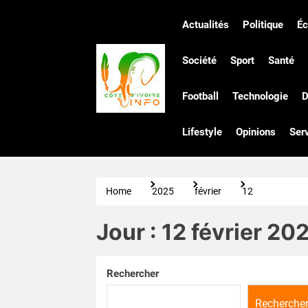
Skip
to
Actualités
Politique
É
the
Côte
content
Société
Sport
Santé
Football
Technologie
D
d'Ivoire
Lifestyle
Opinions
Ser
Infos
Home
2025
février
12
Jour :
12 février 20
Rechercher
Recherche