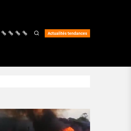
ologie
vers
Science
Lifestyle
Opinions
Services
Actualités tendances