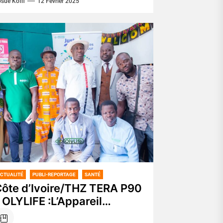
sué Koffi
12 Février 2025
our exiger le...
CTUALITÉ
PUBLI-REPORTAGE
SANTÉ
ôte d’Ivoire/THZ TERA P90
 OLYLIFE :L’Appareil
évolutionnaire pour booster