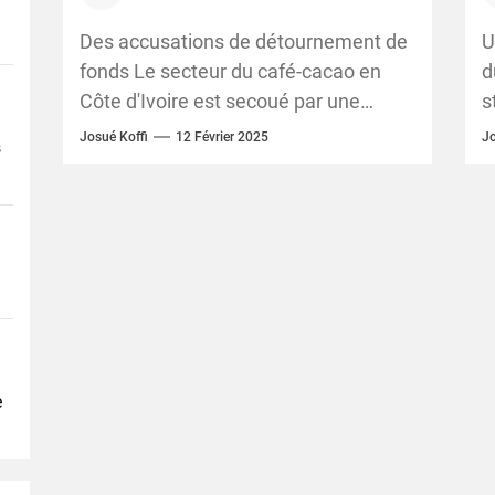
Conseil Café-Cacao pour
v
malversations
Des accusations de détournement de
U
fonds Le secteur du café-cacao en
d
Côte d'Ivoire est secoué par une
s
nouvelle affaire judiciaire. Des
h
Josué Koffi
12 Février 2025
Jo
s
producteurs, représentés par Bilé...
p
e