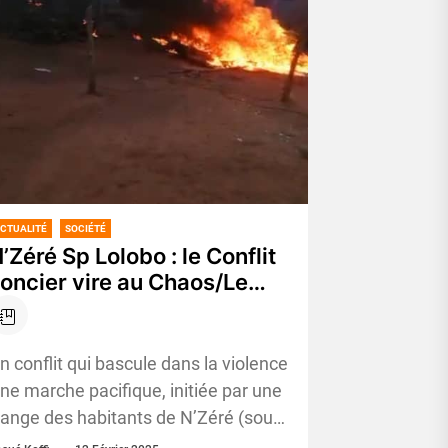
CTUALITÉ
SOCIÉTÉ
’Zéré Sp Lolobo : le Conflit
oncier vire au Chaos/Le
omicile du chef de village
ncendié
n conflit qui bascule dans la violence
ne marche pacifique, initiée par une
range des habitants de N’Zéré (sous-
réfecture de Lolobo, Yamoussoukro)