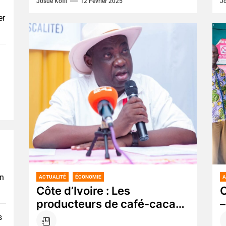
Josué Koffi
12 Février 2025
Jo
mercredi 12 février 2025, au
p
er
lancement du...
en
ACTUALITÉ
ÉCONOMIE
A
Côte d’Ivoire : Les
C
producteurs de café-cacao
–
portent plainte contre le
r
s