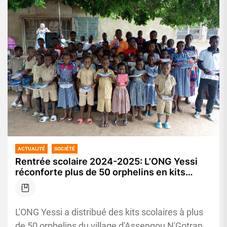
ACTUALITÉ
SOCIÉTÉ
Rentrée scolaire 2024-2025: L’ONG Yessi
réconforte plus de 50 orphelins en kits
scolaire dans le village d’Assengou
N’Gotran/Béoumi
L'ONG Yessi a distribué des kits scolaires à plus
de 50 orphelins du village d'Assengou N'Gotran,