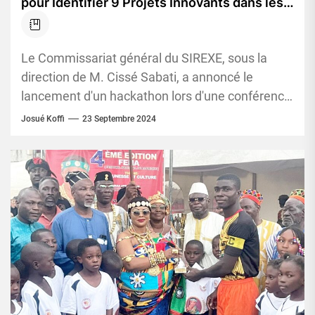
pour Identifier 9 Projets Innovants dans les
Secteurs des Mines, du Pétrole et de
l’Énergie
Le Commissariat général du SIREXE, sous la
direction de M. Cissé Sabati, a annoncé le
lancement d'un hackathon lors d'une conférence
de presse tenue ce...
Josué Koffi
23 Septembre 2024