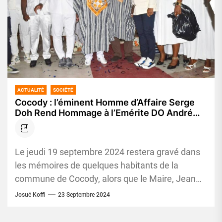
ACTUALITÉ
SOCIÉTÉ
Cocody : l’éminent Homme d’Affaire Serge
Doh Rend Hommage à l’Emérite DO André
pour Ses 81 Ans
Le jeudi 19 septembre 2024 restera gravé dans
les mémoires de quelques habitants de la
commune de Cocody, alors que le Maire, Jean
Marc Yacé,...
Josué Koffi
23 Septembre 2024