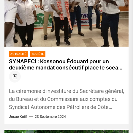
ACTUALITÉ
SOCIÉTÉ
SYNAPECI : Kossonou Édouard pour un
deuxième mandat consécutif place le sceau
de sa mandature sur la solidarité, la
transparence et le renforcement du dialogue
social
La cérémonie d'investiture du Secrétaire général,
du Bureau et du Commissaire aux comptes du
Syndicat Autonome des Pétroliers de Côte
d'Ivoire s'est tenue avec succès,...
Josué Koffi
23 Septembre 2024