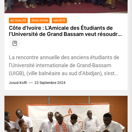
ACTUALITÉ
ÉDUCATION
SOCIÉTÉ
Côte d’Ivoire : L’Amicale des Étudiants de
l’Université de Grand Bassam veut résoudre
les problèmes d’employabilité à travers le
réseautage
La rencontre annuelle des anciens étudiants de
l’Université internationale de Grand-Bassam
(UIGB), (ville balnéaire au sud d’Abidjan), s'est
tenue le Samedi 21 septembre 2024, dans...
Josué Koffi
23 Septembre 2024