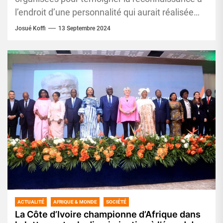
l’endroit d’une personnalité qui aurait réalisée
des actions utiles et importantes à l’endroit de...
Josué Koffi
13 Septembre 2024
ACTUALITÉ
AFRIQUE & MONDE
SOCIÉTÉ
La Côte d’Ivoire championne d’Afrique dans