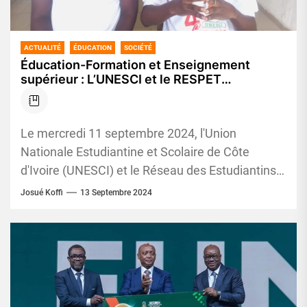
ACTUALITÉ
ÉDUCATION
SOCIÉTÉ
Éducation-Formation et Enseignement
supérieur : L’UNESCI et le RESPET
annoncent un meeting conjoint 18
septembre prochain
Le mercredi 11 septembre 2024, l'Union
Nationale Estudiantine et Scolaire de Côte
d'Ivoire (UNESCI) et le Réseau des Estudiantins
du Privé et de l'Enseignement Technique-
Josué Koffi
13 Septembre 2024
Professionnel...