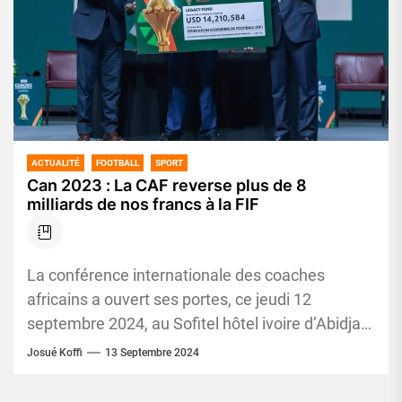
ACTUALITÉ
FOOTBALL
SPORT
Can 2023 : La CAF reverse plus de 8
milliards de nos francs à la FIF
La conférence internationale des coaches
africains a ouvert ses portes, ce jeudi 12
septembre 2024, au Sofitel hôtel ivoire d’Abidjan,
en présence du ministre délégué...
Josué Koffi
13 Septembre 2024