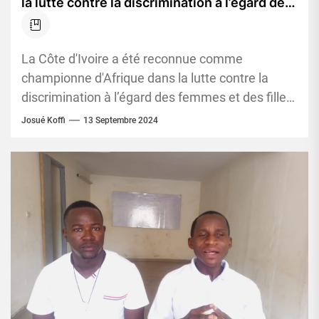
la lutte contre la discrimination à l’égard des
femmes et des filles selon de dernier
rapport Mondial SIGI de l’OCDE
La Côte d'Ivoire a été reconnue comme
championne d'Afrique dans la lutte contre la
discrimination à l’égard des femmes et des filles,
selon le dernier...
Josué Koffi
13 Septembre 2024