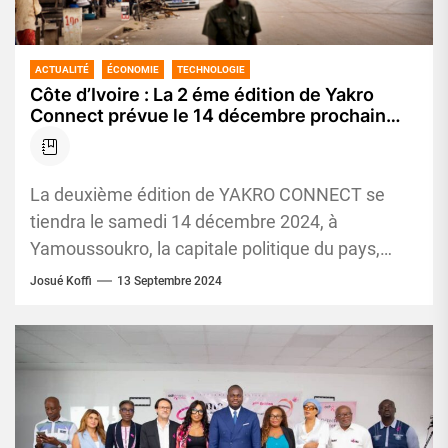
ACTUALITÉ
ÉCONOMIE
TECHNOLOGIE
Côte d’Ivoire : La 2 éme édition de Yakro
Connect prévue le 14 décembre prochain
afin de répondre efficacement au marché de
l’immobilier
La deuxième édition de YAKRO CONNECT se
tiendra le samedi 14 décembre 2024, à
Yamoussoukro, la capitale politique du pays,
autour du thème : Le...
Josué Koffi
13 Septembre 2024