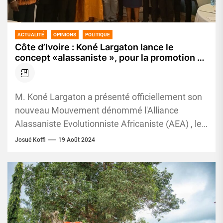
ACTUALITÉ
OPINIONS
POLITIQUE
Côte d’Ivoire : Koné Largaton lance le
concept «alassaniste », pour la promotion de
la philosophie d’Alassane Ouattara
M. Koné Largaton a présenté officiellement son
nouveau Mouvement dénommé l'Alliance
Alassaniste Evolutionniste Africaniste (AEA) , le
samedi 17 Août 2024, au cours d'une
Josué Koffi
19 Août 2024
conférence...