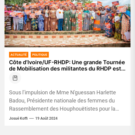
ACTUALITÉ
POLITIQUE
Côte d’Ivoire/UF-RHDP: Une grande Tournée
de Mobilisation des militantes du RHDP est
prévue du 21 au 27 août 2024 dans le
District Autonome d’Abidjan
Sous l’impulsion de Mme N'guessan Harlette
Badou, Présidente nationale des femmes du
Rassemblement des Houphouëtistes pour la
Démocratie et la Paix (UF-RHDP), annonce une
Josué Koffi
19 Août 2024
grande...