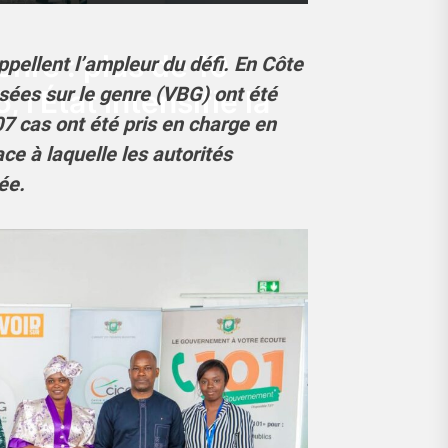
enre : plus de 10
ppellent l’ampleur du défi. En Côte
asées sur le genre (VBG) ont été
l’État intensifie la
7 cas ont été pris en charge en
ce à laquelle les autorités
ée.