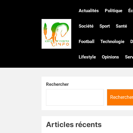
Skip
to
Actualités
Politique
É
the
Côte
content
Société
Sport
Santé
Football
Technologie
D
d'Ivoire
Lifestyle
Opinions
Ser
Infos
Rechercher
Recherche
Articles récents