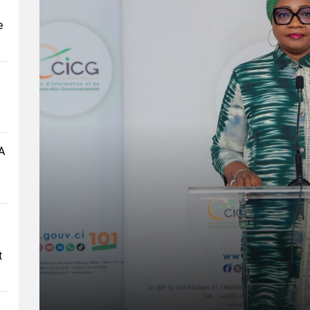
e
A
t