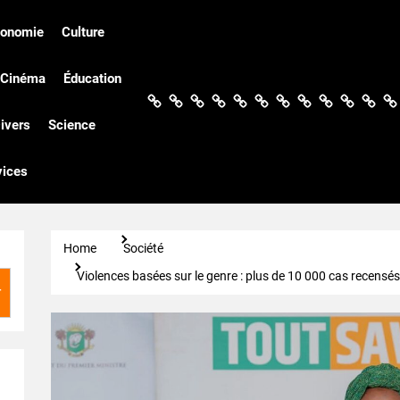
conomie
Culture
Cinéma
Éducation
Actualités
Politique
Économie
Culture
Société
Sport
Santé
Cinéma
Éducation
Football
Techn
Di
ivers
Science
vices
Home
Société
Violences basées sur le genre : plus de 10 000 cas recensés e
r