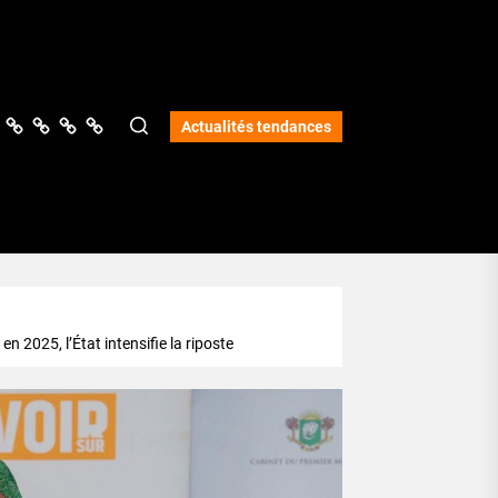
ologie
vers
Science
Lifestyle
Opinions
Services
Actualités tendances
n 2025, l’État intensifie la riposte