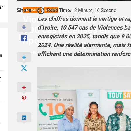
er
Share
Read Time:
2 Minute, 16 Second
ACTUALITÉ
SOCIÉTÉ
Violences basées sur le g
Les chiffres donnent le vertige et ra
d’Ivoire, 10 547 cas de Violences b
000 cas recensés en 2025, 
enregistrés en 2025, tandis que 9 60
riposte
2024. Une réalité alarmante, mais fa
affichent une détermination renforc
Josué Koffi
4 Mars 2026
en
s
s