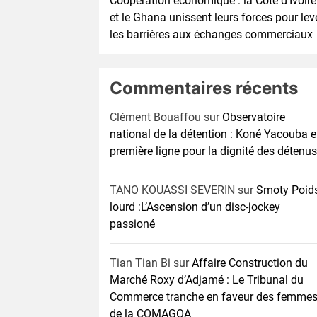
Coopération économique : la Côte d’Ivoire
et le Ghana unissent leurs forces pour lev
les barrières aux échanges commerciaux
Commentaires récents
Clément Bouaffou
sur
Observatoire
national de la détention : Koné Yacouba 
première ligne pour la dignité des détenus
TANO KOUASSI SEVERIN
sur
Smoty Poid
lourd :L’Ascension d’un disc-jockey
passioné
Tian Tian Bi
sur
Affaire Construction du
Marché Roxy d’Adjamé : Le Tribunal du
Commerce tranche en faveur des femme
de la COMAGOA