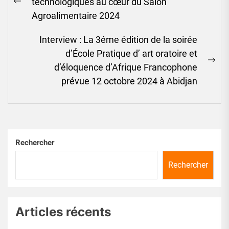
technologiques au cœur du Salon
l’article
Previous
Agroalimentaire 2024
post:
Interview : La 3éme édition de la soirée
d’École Pratique d’ art oratoire et
Ne
d’éloquence d’Afrique Francophone
pos
prévue 12 octobre 2024 à Abidjan
Rechercher
Rechercher
Articles récents