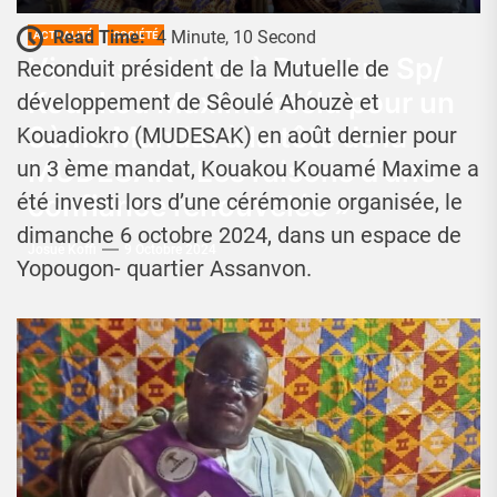
Read Time:
4 Minute, 10 Second
ACTUALITÉ
SOCIÉTÉ
Vie Associative à Bodokro Sp/
Reconduit président de la Mutuelle de
Kouakou Maxime réélu pour un
développement de Sêoulé Ahouzè et
3ème Mandat à la tête de la
Kouadiokro (MUDESAK) en août dernier pour
MUDESAK : Les raisons d’une
un 3 ème mandat, Kouakou Kouamé Maxime a
confiance renouvelée »
été investi lors d’une cérémonie organisée, le
dimanche 6 octobre 2024, dans un espace de
Josué Koffi
9 Octobre 2024
Yopougon- quartier Assanvon.