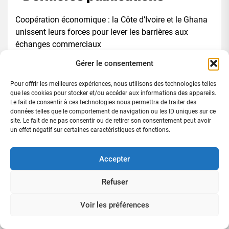
Coopération économique : la Côte d’Ivoire et le Ghana
unissent leurs forces pour lever les barrières aux
échanges commerciaux
Gérer le consentement
Blocage des marchandises à la frontière Aflao–Togo :
la GCCI-CI, la CCI-CI, la FENACI, l’Ambassade de Côte
Pour offrir les meilleures expériences, nous utilisons des technologies telles
que les cookies pour stocker et/ou accéder aux informations des appareils.
d’Ivoire au Ghana et les autorités des deux pays
Le fait de consentir à ces technologies nous permettra de traiter des
renforcent leur coopération
données telles que le comportement de navigation ou les ID uniques sur ce
site. Le fait de ne pas consentir ou de retirer son consentement peut avoir
un effet négatif sur certaines caractéristiques et fonctions.
Avant la célébration du 66 éme anniversaire de
l’indépendance / La NACIP lance un appel solennel à
Accepter
la libération des prisonniers politiques
Refuser
Indépendance 2026 : le RDI prône le dialogue et la
responsabilité
Voir les préférences