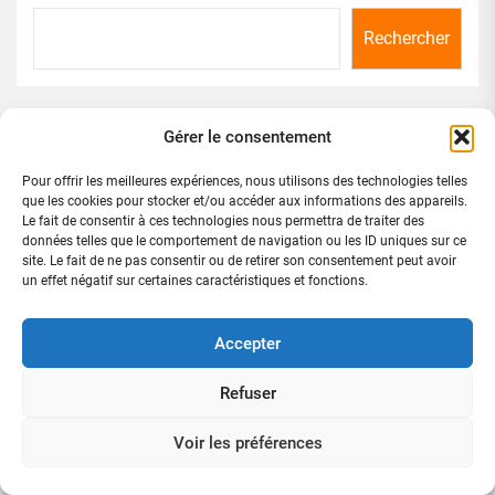
Rechercher
Articles récents
Gérer le consentement
Pour offrir les meilleures expériences, nous utilisons des technologies telles
66 éme FÊTE DE L’INDÉPENDANCE : LE MOUVEMENT
que les cookies pour stocker et/ou accéder aux informations des appareils.
CI.N.N. SALUE UNE CÉLÉBRATION QUI HONORE LA
Le fait de consentir à ces technologies nous permettra de traiter des
CÔTE D’IVOIRE
données telles que le comportement de navigation ou les ID uniques sur ce
site. Le fait de ne pas consentir ou de retirer son consentement peut avoir
un effet négatif sur certaines caractéristiques et fonctions.
66 éme anniversaire de l’indépendance : depuis Paris,
Méambly salue l’appel d’Alassane Ouattara aux
Accepter
entrepreneurs ivoiriens
Refuser
Abobo-Derrière-Rail : le commissaire YAO Kouassi
KOFFI Michel redonne un nouveau visage au 21éme
Voir les préférences
arrondissement