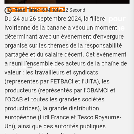
Read Time:
6 Minute, 22 Second
ACTUALITÉ
ÉCONOMIE
SOCIÉTÉ
Un engagement historique pour
Du 24 au 26 septembre 2024, la filière
la filière ivoirienne de la banane
ivoirienne de la banane a vécu un moment
: responsabilité partagée et
déterminant avec un événement d’envergure
salaire décent au cœur des
organisé sur les thèmes de la responsabilité
discussions
partagée et du salaire décent. Cet événement
a réuni l’ensemble des acteurs de la chaîne de
Josué Koffi
13 Octobre 2024
valeur : les travailleurs et syndicats
(représentés par FETBACI et l’UITA), les
producteurs (représentés par l’OBAMCI et
l’OCAB et toutes les grandes sociétés
productrices), la grande distribution
européenne (Lidl France et Tesco Royaume-
Uni), ainsi que des autorités publiques