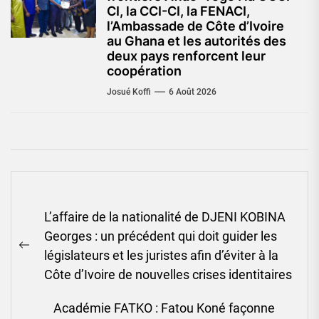
CI, la CCI-CI, la FENACI,
l’Ambassade de Côte d’Ivoire
au Ghana et les autorités des
deux pays renforcent leur
coopération
Josué Koffi
6 Août 2026
Navigation
L’affaire de la nationalité de DJENI KOBINA
de
Georges : un précédent qui doit guider les
l’article
Previous
législateurs et les juristes afin d’éviter à la
post:
Côte d’Ivoire de nouvelles crises identitaires
Académie FATKO : Fatou Koné façonne