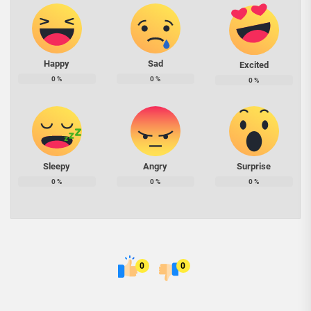
Happy
Sad
Excited
0
%
0
%
0
%
Sleepy
Angry
Surprise
0
%
0
%
0
%
0
0