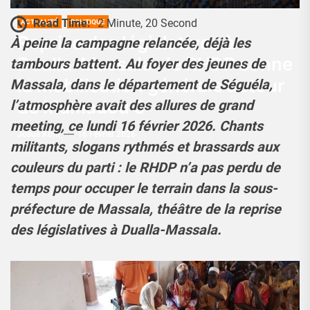
Read Time:
2 Minute, 20 Second
ACTUALITÉ
POLITIQUE
Reprise des législatives à
À peine la campagne relancée, déjà les
Dualla-Massala : le RHDP sonne
tambours battent. Au foyer des jeunes de
la mobilisation générale autour
Massala, dans le département de Séguéla,
de Mamadou 3
l’atmosphère avait des allures de grand
meeting, ce lundi 16 février 2026. Chants
Josué Koffi
16 Février 2026
militants, slogans rythmés et brassards aux
couleurs du parti : le RHDP n’a pas perdu de
temps pour occuper le terrain dans la sous-
préfecture de Massala, théâtre de la reprise
des législatives à Dualla-Massala.