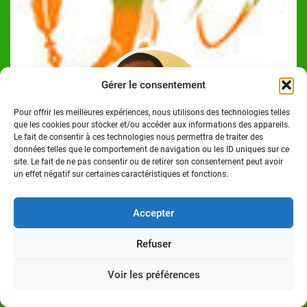
Gérer le consentement
Pour offrir les meilleures expériences, nous utilisons des technologies telles
que les cookies pour stocker et/ou accéder aux informations des appareils.
Le fait de consentir à ces technologies nous permettra de traiter des
données telles que le comportement de navigation ou les ID uniques sur ce
site. Le fait de ne pas consentir ou de retirer son consentement peut avoir
Josué Koffi
un effet négatif sur certaines caractéristiques et fonctions.
Josué Koffi est un Journaliste Professionnel Ivoirien,
titulaire d'un Master en communication option Journalisme
Accepter
à l'Institut Polytechnique des Sciences et Techniques de la
Communication (ISTC-P), à Abidjan/Cocody. Homme de
Refuser
médias.
Voir les préférences