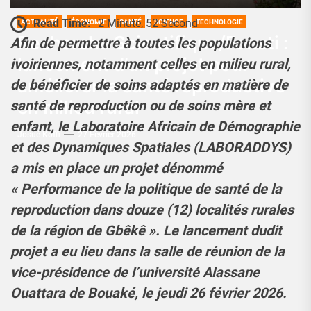
Read Time:
2 Minute, 52 Second
ACTUALITÉ
ÉCONOMIE
SANTÉ
SCIENCE
TECHNOLOGIE
Recherche Scientifique/Fonsti :
Afin de permettre à toutes les populations
lancement d’un projet pour
ivoiriennes, notamment celles en milieu rural,
améliorer la santé reproductive
de bénéficier de soins adaptés en matière de
en milieu rural
santé de reproduction ou de soins mère et
enfant, le Laboratoire Africain de Démographie
Josué Koffi
27 Février 2026
et des Dynamiques Spatiales (LABORADDYS)
a mis en place un projet dénommé
« Performance de la politique de santé de la
reproduction dans douze (12) localités rurales
de la région de Gbêkê ». Le lancement dudit
projet a eu lieu dans la salle de réunion de la
vice-présidence de l’université Alassane
Ouattara de Bouaké, le jeudi 26 février 2026.