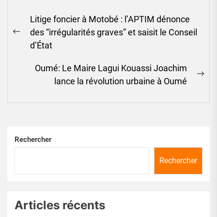
Navigation
Litige foncier à Motobé : l’APTIM dénonce
de
des “irrégularités graves” et saisit le Conseil
l’article
Previous
d’État
post:
Oumé: Le Maire Lagui Kouassi Joachim
Ne
lance la révolution urbaine à Oumé
pos
Rechercher
Rechercher
Articles récents