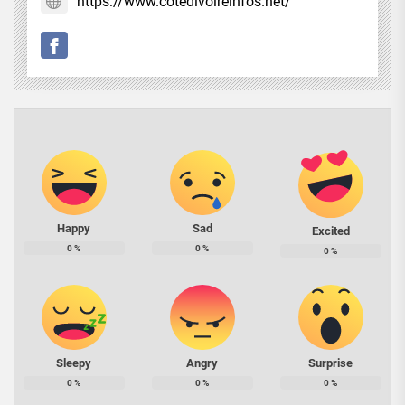
https://www.cotedivoireinfos.net/
Happy
Sad
Excited
0
%
0
%
0
%
Sleepy
Angry
Surprise
0
%
0
%
0
%