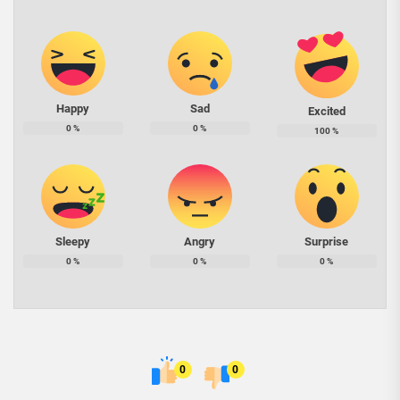
Happy
Sad
Excited
0
%
0
%
100
%
Sleepy
Angry
Surprise
0
%
0
%
0
%
0
0