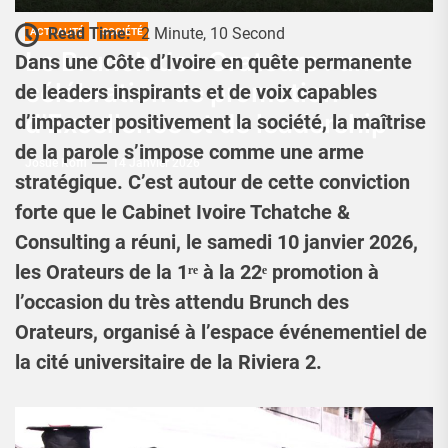
Read Time:
2 Minute, 10 Second
ACTUALITÉ
SOCIÉTÉ
Le Brunch des Orateurs : une
Dans une Côte d’Ivoire en quête permanente
célébration de promotion
de leaders inspirants et de voix capables
d’Excellence et de leadership
d’impacter positivement la société, la maîtrise
de la parole s’impose comme une arme
Josué Koffi
14 Janvier 2026
stratégique. C’est autour de cette conviction
forte que le Cabinet Ivoire Tchatche &
Consulting a réuni, le samedi 10 janvier 2026,
les Orateurs de la 1ʳᵉ à la 22ᵉ promotion à
l’occasion du très attendu Brunch des
Orateurs, organisé à l’espace événementiel de
la cité universitaire de la Riviera 2.