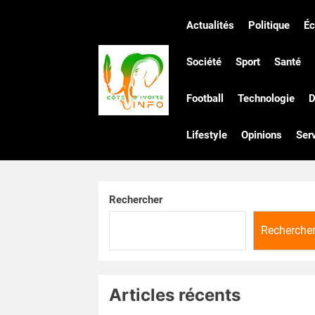
Skip
to
Actualités
Politique
É
the
Côte
content
Société
Sport
Santé
Football
Technologie
D
d'Ivoire
Lifestyle
Opinions
Ser
Infos
Rechercher
Recherche
Articles récents