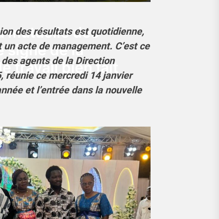
a mutuelle des
ion des résultats est quotidienne,
nt un acte de management. C’est ce
 signe de la
 des agents de la Direction
e travail bien fait
, réunie ce mercredi 14 janvier
année et l’entrée dans la nouvelle