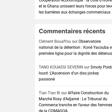
Coopération économique : la Côte d’Ivoire
et le Ghana unissent leurs forces pour lev
les barrières aux échanges commerciaux
Commentaires récents
Clément Bouaffou
sur
Observatoire
national de la détention : Koné Yacouba 
première ligne pour la dignité des détenus
TANO KOUASSI SEVERIN
sur
Smoty Poid
lourd :L’Ascension d’un disc-jockey
passioné
Tian Tian Bi
sur
Affaire Construction du
Marché Roxy d’Adjamé : Le Tribunal du
Commerce tranche en faveur des femme
de la COMAGOA