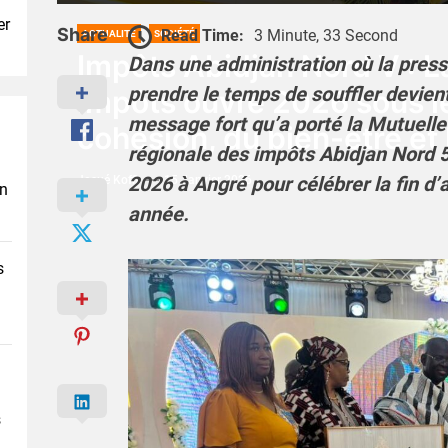
er
Share
Read Time:
3 Minute, 33 Second
ACTUALITÉ
SOCIÉTÉ
Impôts Abidjan Nord V : L
Dans une administration où la press
prendre le temps de souffler devie
impôts ouvre 2026 sous le
message fort qu’a porté la Mutuelle
cohésion, du bien-être et l
régionale des impôts Abidjan Nord 5
2026 à Angré pour célébrer la fin d’
Josué Koffi
15 Janvier 2026
en
année.
s
s