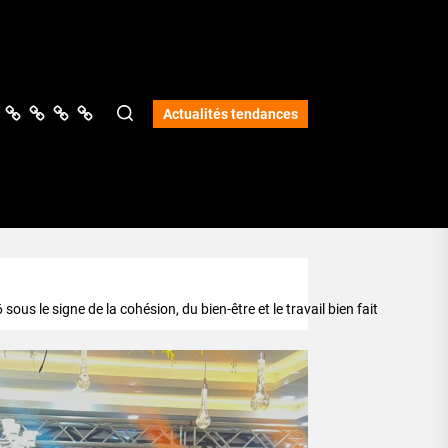
ologie
vers
Science
Lifestyle
Opinions
Services
Actualités tendances
us le signe de la cohésion, du bien-être et le travail bien fait