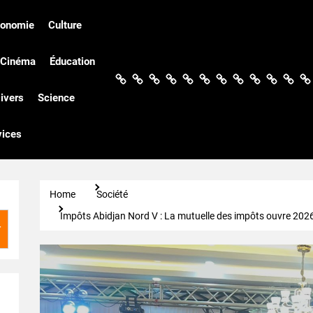
conomie
Culture
Cinéma
Éducation
Actualités
Politique
Économie
Culture
Société
Sport
Santé
Cinéma
Éducation
Football
Techn
Di
ivers
Science
vices
Home
Société
Impôts Abidjan Nord V : La mutuelle des impôts ouvre 2026 so
r