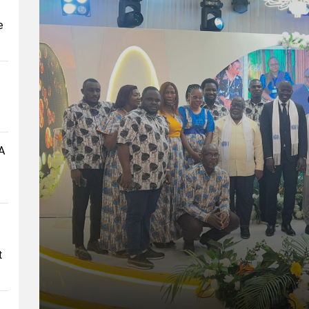
e
A
t