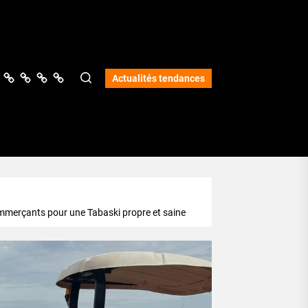
ologie
vers
Science
Lifestyle
Opinions
Services
Actualités tendances
ommerçants pour une Tabaski propre et saine