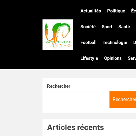
Skip
to
Actualités
Politique
É
the
Côte
content
Société
Sport
Santé
Football
Technologie
D
d'Ivoire
Lifestyle
Opinions
Ser
Infos
Rechercher
Recherche
Articles récents