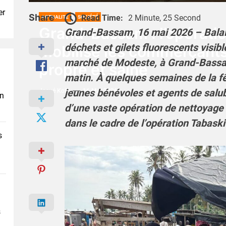
er
Share
Read Time:
2 Minute, 25 Second
ACTUALITÉ
SOCIÉTÉ
Grand-Bassam : l’opératio
Grand-Bassam, 16 mai 2026 – Balai
déchets et gilets fluorescents visib
mobilise les commerçants
marché de Modeste, à Grand-Bassa
propre et saine
matin. À quelques semaines de la f
jeunes bénévoles et agents de salubr
Josué Koffi
16 Mai 2026
en
d’une vaste opération de nettoyage b
dans le cadre de l’opération Tabaski
s
s