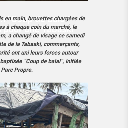
n “Coup de balai”
s en main, brouettes chargées de
les à chaque coin du marché, le
 pour une Tabaski
m, a changé de visage ce samedi
ête de la Tabaski, commerçants,
ité ont uni leurs forces autour
aptisée “Coup de balai”, initiée
 Parc Propre.