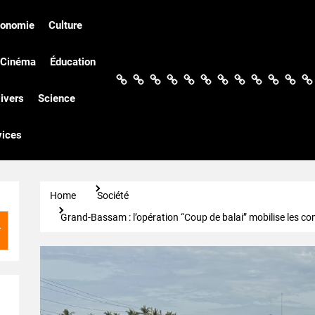
conomie
Culture
Cinéma
Éducation
Actualités
Politique
Économie
Culture
Société
Sport
Santé
Cinéma
Éducation
Football
Techn
Di
ivers
Science
vices
Home
Société
Grand-Bassam : l’opération “Coup de balai” mobilise les c
r