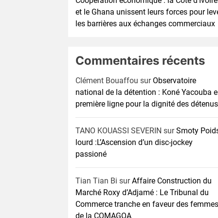
Coopération économique : la Côte d’Ivoire
et le Ghana unissent leurs forces pour lev
les barrières aux échanges commerciaux
Commentaires récents
Clément Bouaffou
sur
Observatoire
national de la détention : Koné Yacouba 
première ligne pour la dignité des détenus
TANO KOUASSI SEVERIN
sur
Smoty Poid
lourd :L’Ascension d’un disc-jockey
passioné
Tian Tian Bi
sur
Affaire Construction du
Marché Roxy d’Adjamé : Le Tribunal du
Commerce tranche en faveur des femme
de la COMAGOA