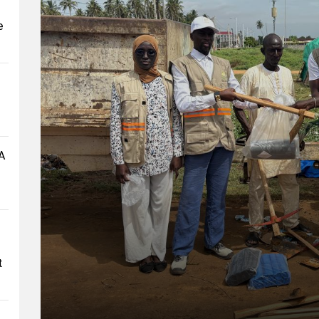
e
A
t