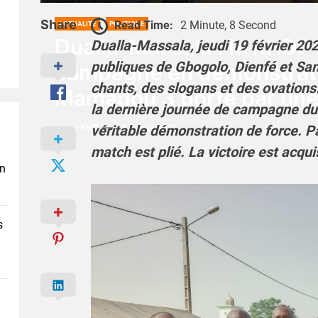
Share
Read Time:
2 Minute, 8 Second
ACTUALITÉ
POLITIQUE
Dualla-Massala : le RHDP
Dualla-Massala, jeudi 19 février 202
publiques de Gbogolo, Dienfé et Sa
campagne en démonstrati
chants, des slogans et des ovations. 
Mamadou 3 porté par une
la dernière journée de campagne du
véritable démonstration de force. P
Josué Koffi
19 Février 2026
match est plié. La victoire est acqui
en
s