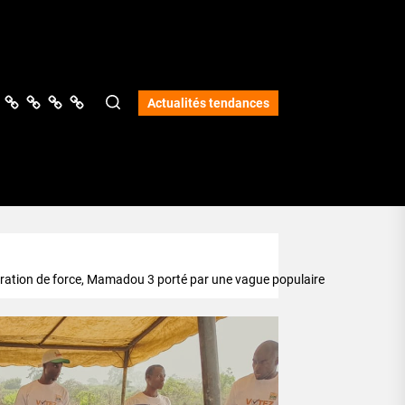
ologie
vers
Science
Lifestyle
Opinions
Services
Actualités tendances
ation de force, Mamadou 3 porté par une vague populaire