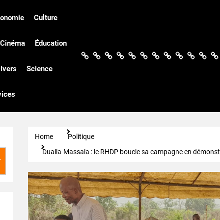
conomie
Culture
Cinéma
Éducation
Actualités
Politique
Économie
Culture
Société
Sport
Santé
Cinéma
Éducation
Football
Techn
Di
ivers
Science
vices
Home
Politique
Dualla-Massala : le RHDP boucle sa campagne en démonstr
r