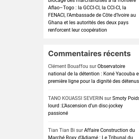
Blocage des marchandises à la frontière
Aflao–Togo : la GCCI-CI, la CCI-CI, la
FENACI, l’Ambassade de Côte d’Ivoire au
Ghana et les autorités des deux pays
renforcent leur coopération
Commentaires récents
Clément Bouaffou
sur
Observatoire
national de la détention : Koné Yacouba 
première ligne pour la dignité des détenus
TANO KOUASSI SEVERIN
sur
Smoty Poid
lourd :L’Ascension d’un disc-jockey
passioné
Tian Tian Bi
sur
Affaire Construction du
Marché Roxy d’Adjamé : Le Tribunal du