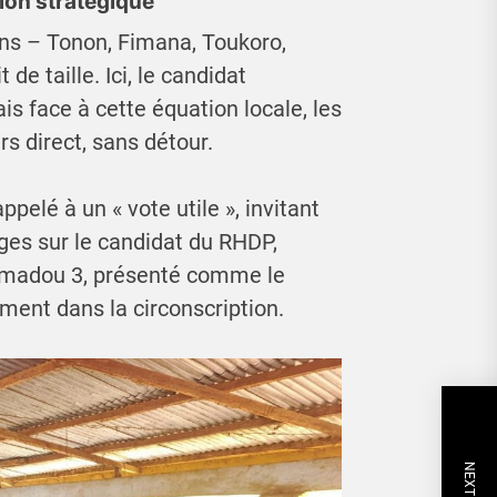
ion stratégique
ins – Tonon, Fimana, Toukoro,
de taille. Ici, le candidat
ais face à cette équation locale, les
rs direct, sans détour.
pelé à un « vote utile », invitant
ages sur le candidat du RHDP,
madou 3, présenté comme le
ement dans la circonscription.