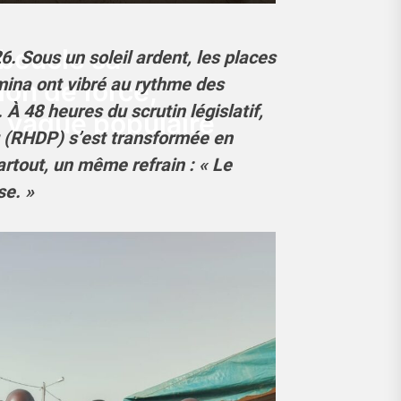
 boucle sa
6. Sous un soleil ardent, les places
mina ont vibré au rythme des
on de force,
À 48 heures du scrutin législatif,
 vague populaire
 (RHDP) s’est transformée en
artout, un même refrain : « Le
se. »