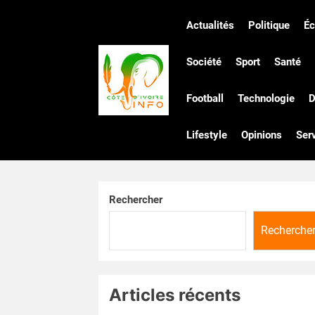
Skip
to
Actualités
Politique
É
the
Côte
content
Société
Sport
Santé
Football
Technologie
D
d'Ivoire
Lifestyle
Opinions
Ser
Infos
Rechercher
Recherche
Articles récents