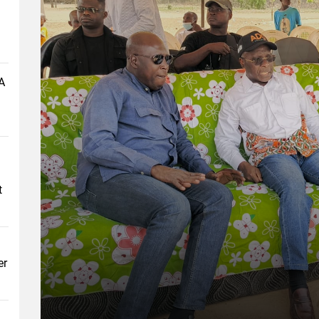
A
t
er