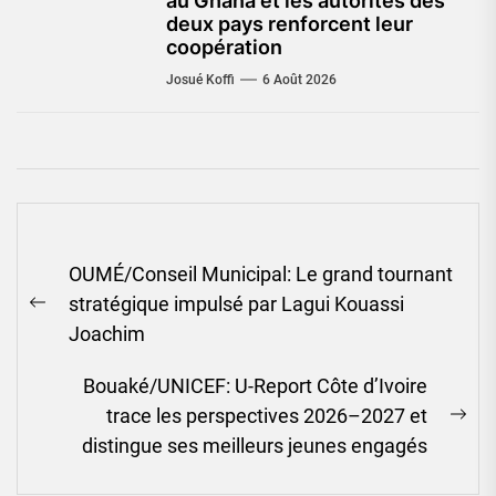
au Ghana et les autorités des
deux pays renforcent leur
coopération
Josué Koffi
6 Août 2026
Navigation
OUMÉ/Conseil Municipal: Le grand tournant
de
stratégique impulsé par Lagui Kouassi
l’article
Previous
Joachim
post:
Bouaké/UNICEF: U-Report Côte d’Ivoire
trace les perspectives 2026–2027 et
Ne
distingue ses meilleurs jeunes engagés
pos