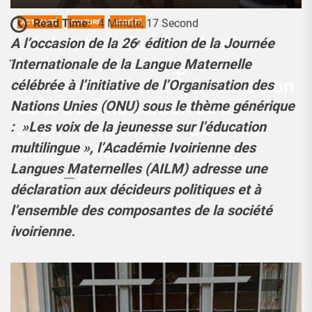
Read Time:
4 Minute, 17 Second
ACTUALITÉ
CULTURE
SOCIÉTÉ
Déclaration de L’Academie
A l’occasion de la 26ᵉ édition de la Journée
Ivoirienne des Langues
̈Internationale de la Langue Maternelle
Maternelles (AILM), à l’occasion
célébrée à l’initiative de l’Organisation des
de la 26 éme édition de la
Nations Unies (ONU) sous le thème générique
Journée Internationale de la
: »Les voix de la jeunesse sur l’éducation
multilingue », l’Académie Ivoirienne des
Langue Maternelle (JILM)
Langues Maternelles (AILM) adresse une
Josué Koffi
23 Février 2026
déclaration aux décideurs politiques et à
l’ensemble des composantes de la société
ivoirienne.