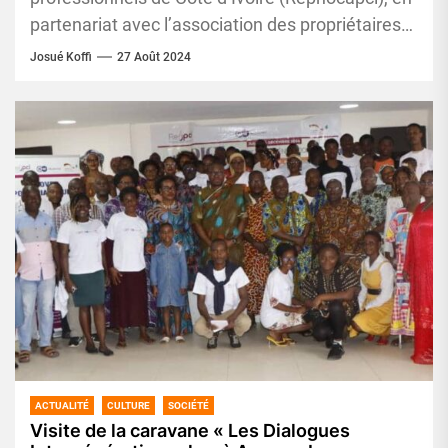
partenariat avec l’association des propriétaires
des laboratoires photo de Côte d’Ivoire (Aplpci)
Josué Koffi
27 Août 2024
ont...
ACTUALITÉ
CULTURE
SOCIÉTÉ
Visite de la caravane « Les Dialogues