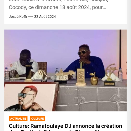
Cocody, ce dimanche 18 août 2024, pour
célébrer la deuxième édition de...
Josué Koffi
22 Août 2024
ACTUALITÉ
CULTURE
Culture: Ramatoulaye DJ annonce la création