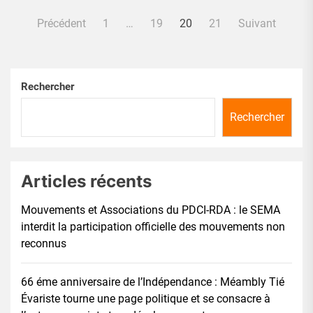
Pagination
Précédent
1
…
19
20
21
Suivant
des
publications
Rechercher
Rechercher
Articles récents
Mouvements et Associations du PDCI-RDA : le SEMA
interdit la participation officielle des mouvements non
reconnus
66 éme anniversaire de l’Indépendance : Méambly Tié
Évariste tourne une page politique et se consacre à