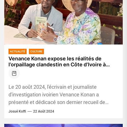
ACTUALITÉ
CULTURE
Venance Konan expose les réalités de
l’orpaillage clandestin en Côte d’Ivoire à
travers sa nouvelle oeuvre » Robert,
catapila, et l’Orpailleuse »
Le 20 août 2024, l'écrivain et journaliste
d'investigation ivoirien Venance Konan a
présenté et dédicacé son dernier recueil de
nouvelles intitulé *"Robert, Catapila et
Josué Koffi
22 Août 2024
l'Orpailleuse"*...