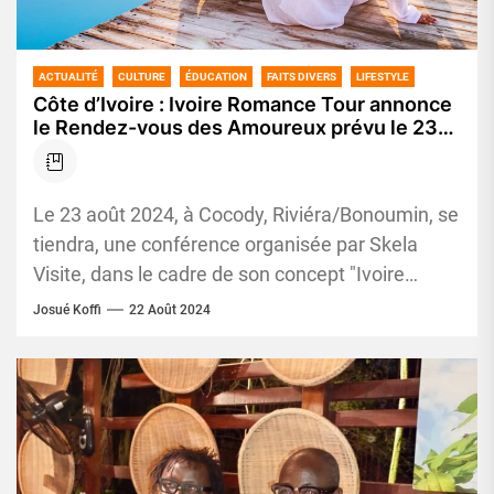
ACTUALITÉ
CULTURE
ÉDUCATION
FAITS DIVERS
LIFESTYLE
Côte d’Ivoire : Ivoire Romance Tour annonce
le Rendez-vous des Amoureux prévu le 23
août 2024
Le 23 août 2024, à Cocody, Riviéra/Bonoumin, se
tiendra, une conférence organisée par Skela
Visite, dans le cadre de son concept "Ivoire
Romance Tour". Cet...
Josué Koffi
22 Août 2024