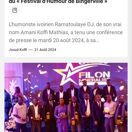
du « Festival d’Humour de Bingerville »
L'humoriste ivoirien Ramatoulaye DJ, de son vrai
nom Amani Koffi Mathias, a tenu une conférence
de presse le mardi 20 août 2024, à sa
Résidence,...
Josué Koffi
21 Août 2024