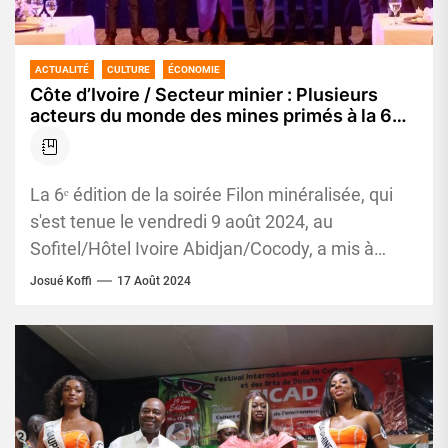
ACTUALITÉ
CULTURE
ÉCONOMIE
Côte d’Ivoire / Secteur minier : Plusieurs
acteurs du monde des mines primés à la 6
ème édition de la soirée Filon minéralisée
La 6ᵉ édition de la soirée Filon minéralisée, qui
s'est tenue le vendredi 9 août 2024, au
Sofitel/Hôtel Ivoire Abidjan/Cocody, a mis à
l'honneur plusieurs...
Josué Koffi
17 Août 2024