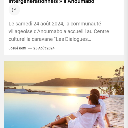
Intergénérationnels » à Anoumabo
Le samedi 24 août 2024, la communauté
villageoise d'Anoumabo a accueilli au Centre
culturel la caravane "Les Dialogues
Intergénérationnels", menée par Sa Majesté,
Josué Koffi
25 Août 2024
Agnès Kraidy,...