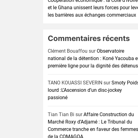
Coopération économique : la Côte d’Ivoire
et le Ghana unissent leurs forces pour lev
les barrières aux échanges commerciaux
Commentaires récents
Clément Bouaffou
sur
Observatoire
national de la détention : Koné Yacouba 
première ligne pour la dignité des détenus
TANO KOUASSI SEVERIN
sur
Smoty Poid
lourd :L’Ascension d’un disc-jockey
passioné
Tian Tian Bi
sur
Affaire Construction du
Marché Roxy d’Adjamé : Le Tribunal du
Commerce tranche en faveur des femme
de la COMAGOA