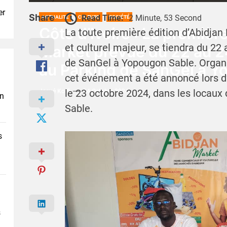
er
Share
Read Time:
2 Minute, 53 Second
ACTUALITÉ
CULTURE
SOCIÉTÉ
Côte d’Ivoire : La premièr
La toute première édition d’Abidja
et culturel majeur, se tiendra du 2
Market prévue du 22 au 
de SanGel à Yopougon Sable. Organi
au Parking de SanGel à Y
cet événement a été annoncé lors d
le 23 octobre 2024, dans les locaux
Josué Koffi
24 Octobre 2024
en
Sable.
s
s