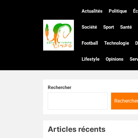
Skip
to
Actualités
Politique
É
the
Côte
content
Société
Sport
Santé
Football
Technologie
D
d'Ivoire
Lifestyle
Opinions
Ser
Infos
Rechercher
Recherche
Articles récents