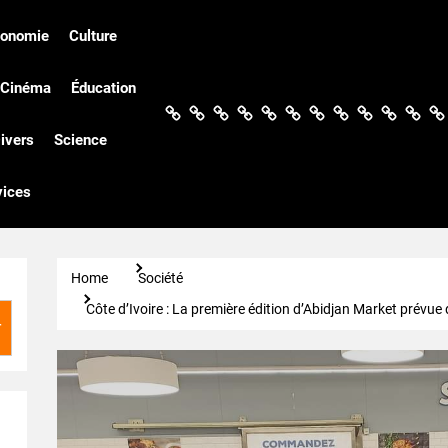
conomie
Culture
Cinéma
Éducation
Actualités
Politique
Économie
Culture
Société
Sport
Santé
Cinéma
Éducation
Football
Techn
Di
ivers
Science
vices
Home
Société
Côte d’Ivoire : La première édition d’Abidjan Market pré
r