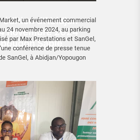
e édition d’Abidjan
n Market, un événement commercial
2 au 24 novembre 2024, au parking
24 novembre 2024
sé par Max Prestations et SanGel,
opougon Sable
’une conférence de presse tenue
 de SanGel, à Abidjan/Yopougon