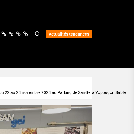
ologie
vers
Science
Lifestyle
Opinions
Services
Actualités tendances
vue du 22 au 24 novembre 2024 au Parking de SanGel à Yopougon Sable