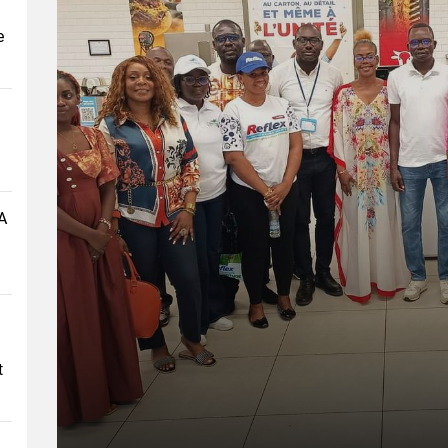
e
A
t