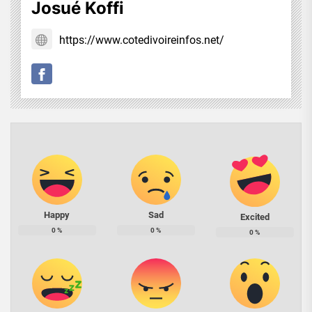
Josué Koffi
https://www.cotedivoireinfos.net/
Happy
Sad
Excited
0
%
0
%
0
%