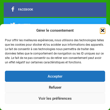
FACEBOOK
TWITTER
Gérer le consentement
Pour offrir les meilleures expériences, nous utilisons des technologies telles
LINKEDIN
que les cookies pour stocker et/ou accéder aux informations des appareils.
Le fait de consentir à ces technologies nous permettra de traiter des
données telles que le comportement de navigation ou les ID uniques sur ce
INSTAGRAM
site. Le fait de ne pas consentir ou de retirer son consentement peut avoir
un effet négatif sur certaines caractéristiques et fonctions.
Actualités
Politique
Économie
Culture
Société
Sport
Santé
Cinéma
Éducation
Football
Technologie
Divers
Science
Lifestyle
Opinions
Services
Accepter
Refuser
Copyright © 2024 - Réalisé par Digital G I Tous droits
réservés Côte d'Ivoire Infos
Voir les préférences