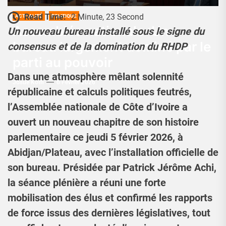
Read Time:
2 Minute, 23 Second
ACTUALITÉ
POLITIQUE
Assemblée nationale :Un
Un nouveau bureau installé sous le signe du
bureau largement dominé par le
consensus et de la domination du RHDP
parti au pouvoir
Dans une atmosphère mêlant solennité
Josué Koffi
6 Février 2026
républicaine et calculs politiques feutrés,
l’Assemblée nationale de Côte d’Ivoire a
ouvert un nouveau chapitre de son histoire
parlementaire ce jeudi 5 février 2026, à
Abidjan/Plateau, avec l’installation officielle de
son bureau. Présidée par Patrick Jérôme Achi,
la séance plénière a réuni une forte
mobilisation des élus et confirmé les rapports
de force issus des dernières législatives, tout