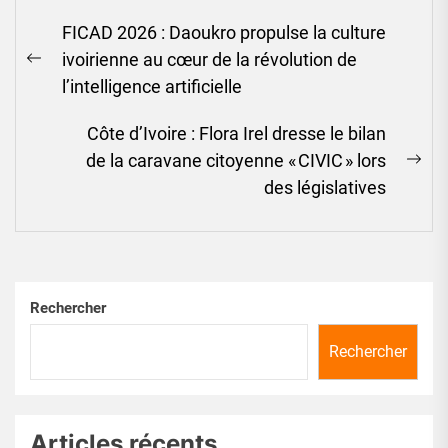
Navigation
FICAD 2026 : Daoukro propulse la culture
de
ivoirienne au cœur de la révolution de
l’article
Previous
l’intelligence artificielle
post:
Côte d’Ivoire : Flora Irel dresse le bilan
de la caravane citoyenne « CIVIC » lors
Ne
des législatives
pos
Rechercher
Rechercher
Articles récents