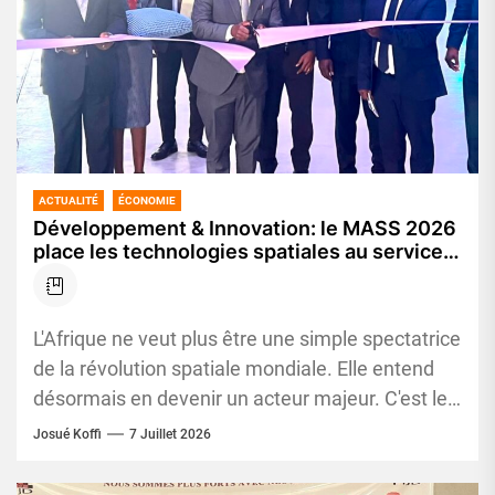
ACTUALITÉ
ÉCONOMIE
Développement & Innovation: le MASS 2026
place les technologies spatiales au service
des populations africaines
L'Afrique ne veut plus être une simple spectatrice
de la révolution spatiale mondiale. Elle entend
désormais en devenir un acteur majeur. C'est le
message fort...
Josué Koffi
7 Juillet 2026