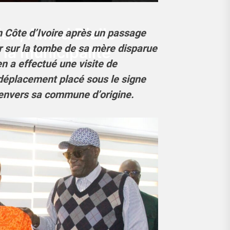
jan, Amad Diallo
en Côte d’Ivoire après un passage
lir sur la tombe de sa mère disparue
 la municipalité
ien a effectué une visite de
 déplacement placé sous le signe
 envers sa commune d’origine.