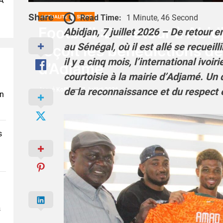
A
Share
Read Time:
1 Minute, 46 Second
ACTUALITÉ
SPORT
Football :De retour à Abid
Abidjan, 7 juillet 2026 – De retour 
au Sénégal, où il est allé se recueil
reçoit les bénédictions de
il y a cinq mois, l’international ivoir
d’Adjamé
courtoisie à la mairie d’Adjamé. Un
de la reconnaissance et du respect
Josué Koffi
7 Juillet 2026
en
s
s