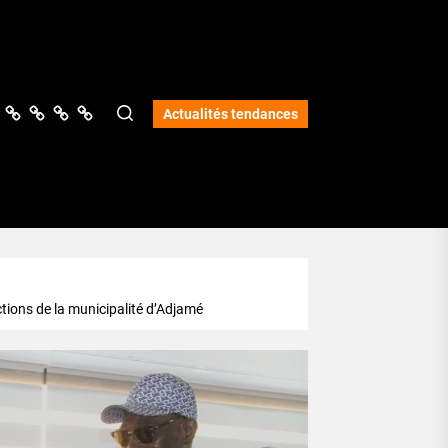
ologie
vers
Science
Lifestyle
Opinions
Services
Actualités tendances
ctions de la municipalité d’Adjamé