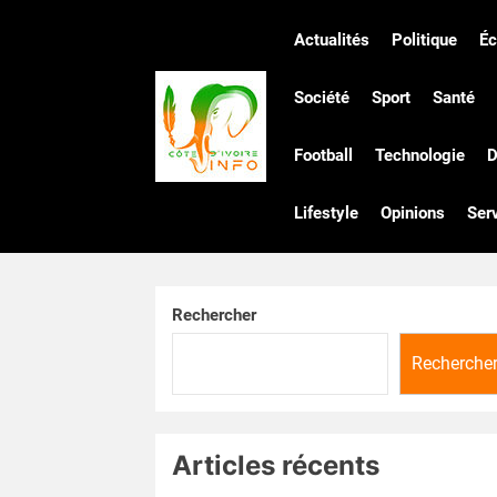
Skip
to
Actualités
Politique
É
the
Côte
content
Société
Sport
Santé
Football
Technologie
D
d'Ivoire
Lifestyle
Opinions
Ser
Infos
Rechercher
Recherche
Articles récents