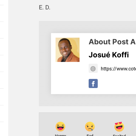
E. D.
About Post A
Josué Koffi
https://www.cote
Happy
Sad