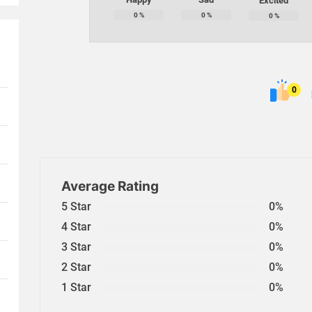
Excited
0
%
0
%
0
%
0
Average Rating
5 Star
0%
4 Star
0%
3 Star
0%
2 Star
0%
1 Star
0%