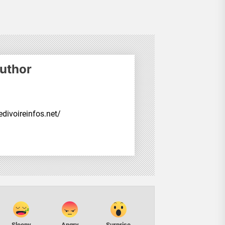
uthor
divoireinfos.net/
Sleepy
Angry
Surprise