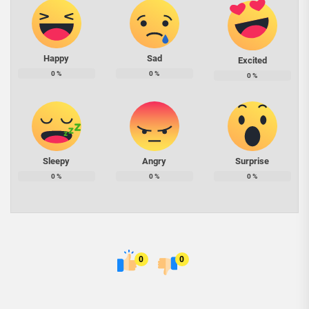
Happy
Sad
Excited
0
%
0
%
0
%
Sleepy
Angry
Surprise
0
%
0
%
0
%
0
0