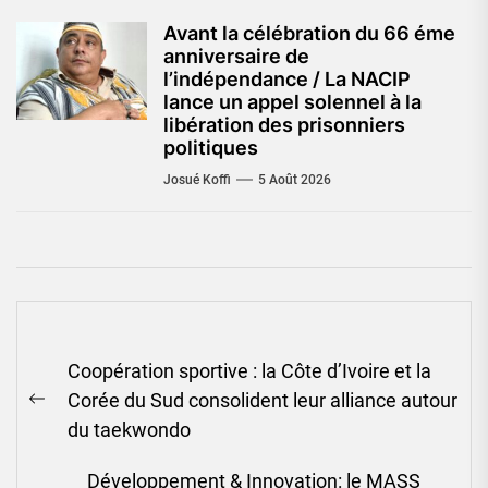
Avant la célébration du 66 éme
anniversaire de
l’indépendance / La NACIP
lance un appel solennel à la
libération des prisonniers
politiques
Josué Koffi
5 Août 2026
Navigation
Coopération sportive : la Côte d’Ivoire et la
de
Corée du Sud consolident leur alliance autour
l’article
Previous
du taekwondo
post:
Développement & Innovation: le MASS