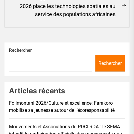
2026 place les technologies spatiales au
Ne
service des populations africaines
pos
Rechercher
Rechercher
Articles récents
Folimontani 2026/Culture et excellence: Farakoro
mobilise sa jeunesse autour de l’écoresponsabilité
Mouvements et Associations du PDCI-RDA : le SEMA
interdit la participation officielle des mouvements non