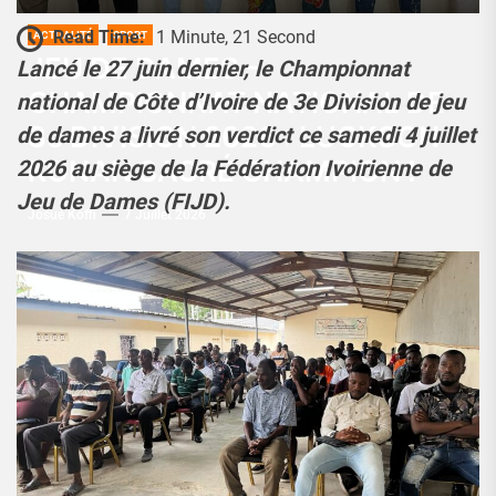
Read Time:
1 Minute, 21 Second
ACTUALITÉ
SPORT
JEU DE DAMES –
Lancé le 27 juin dernier, le Championnat
CHAMPIONNAT NATIONAL DE
national de Côte d’Ivoire de 3e Division de jeu
3e DIVISION 2026 : LUCKSON
de dames a livré son verdict ce samedi 4 juillet
KONAN SACRÉ CHAMPION !
2026 au siège de la Fédération Ivoirienne de
Jeu de Dames (FIJD).
Josué Koffi
7 Juillet 2026