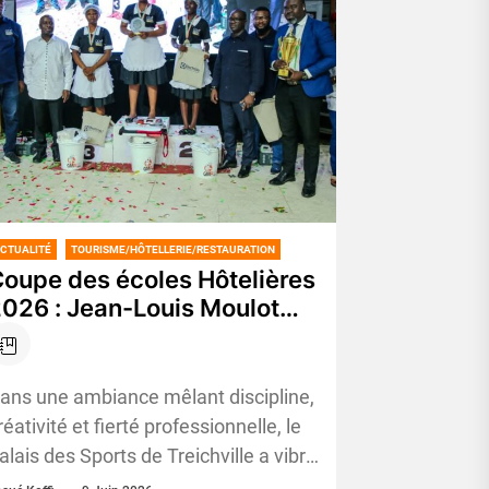
CTUALITÉ
TOURISME/HÔTELLERIE/RESTAURATION
oupe des écoles Hôtelières
026 : Jean-Louis Moulot
ouronne l’excellence des
étiers de l’hôtellerie
ans une ambiance mêlant discipline,
réativité et fierté professionnelle, le
alais des Sports de Treichville a vibré
u rythme de la 4ᵉ édition de la...