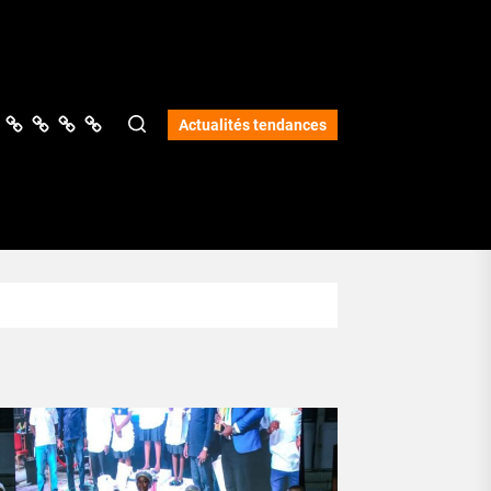
ologie
vers
Science
Lifestyle
Opinions
Services
Actualités tendances