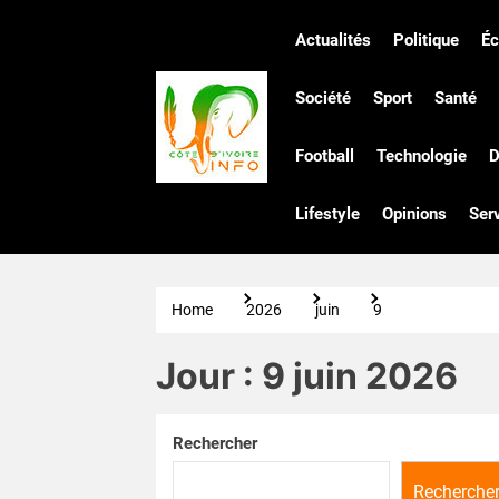
Skip
to
Actualités
Politique
É
the
Côte
content
Société
Sport
Santé
Football
Technologie
D
d'Ivoire
Lifestyle
Opinions
Ser
Infos
Home
2026
juin
9
Jour :
9 juin 2026
Rechercher
Recherche