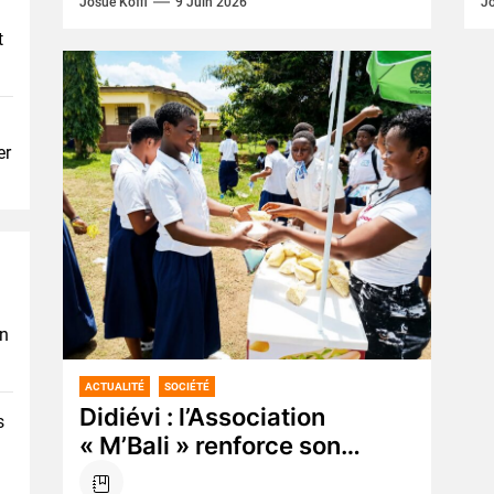
Josué Koffi
9 Juin 2026
Jo
les taxis compteurs, longtemps...
t
er
en
ACTUALITÉ
SOCIÉTÉ
Didiévi : l’Association
s
« M’Bali » renforce son
action sociale en faveur des