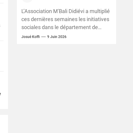
femmes, des élèves et des
conducteurs de taxis-motos
L’Association M'Bali Didiévi a multiplié
ces dernières semaines les initiatives
s
sociales dans le département de
Didiévi, avec des actions en faveur de
Josué Koffi
9 Juin 2026
l’autonomisation des femmes,...
e