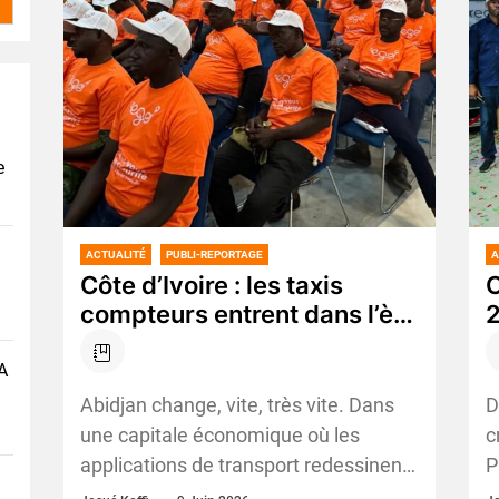
e
ACTUALITÉ
PUBLI-REPORTAGE
A
Côte d’Ivoire : les taxis
C
compteurs entrent dans l’ère
2
digitale avec une
c
application inédite
m
A
Abidjan change, vite, très vite. Dans
D
une capitale économique où les
c
applications de transport redessinent
P
chaque jour les habitudes de mobilité,
a