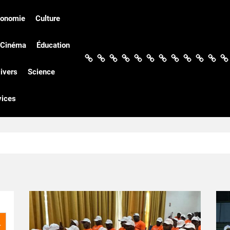
conomie
Culture
Cinéma
Éducation
Actualités
Politique
Économie
Culture
Société
Sport
Santé
Cinéma
Éducation
Football
Techn
Di
ivers
Science
vices
r