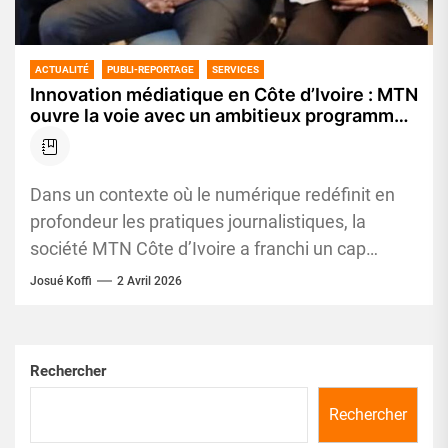
ACTUALITÉ
PUBLI-REPORTAGE
SERVICES
Innovation médiatique en Côte d’Ivoire : MTN
ouvre la voie avec un ambitieux programme
de bourse
Dans un contexte où le numérique redéfinit en
profondeur les pratiques journalistiques, la
société MTN Côte d’Ivoire a franchi un cap
décisif en lançant, ce...
Josué Koffi
2 Avril 2026
Rechercher
Rechercher