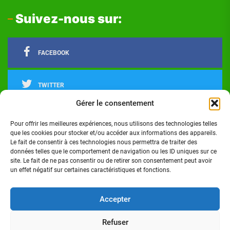
Suivez-nous sur:
FACEBOOK
TWITTER
Gérer le consentement
LINKEDIN
Pour offrir les meilleures expériences, nous utilisons des technologies telles
que les cookies pour stocker et/ou accéder aux informations des appareils.
Le fait de consentir à ces technologies nous permettra de traiter des
INSTAGRAM
données telles que le comportement de navigation ou les ID uniques sur ce
site. Le fait de ne pas consentir ou de retirer son consentement peut avoir
un effet négatif sur certaines caractéristiques et fonctions.
Actualités
Politique
Économie
Culture
Société
Sport
Santé
Cinéma
Éducation
Football
Technologie
Divers
Science
Lifestyle
Opinions
Services
Accepter
Refuser
Copyright © 2024 - Réalisé par Digital G I Tous droits