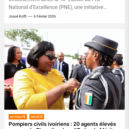
National d’Excellence (PNE), une initiative
devenue au fil des années...
Josué Koffi
6 Février 2026
ACTUALITÉ
SOCIÉTÉ
Pompiers civils ivoiriens : 20 agents élevés