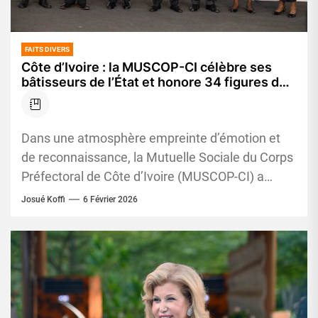
FAITS DIVERS
Côte d’Ivoire : la MUSCOP-CI célèbre ses
bâtisseurs de l’État et honore 34 figures du
corps préfectoral
Dans une atmosphère empreinte d’émotion et
de reconnaissance, la Mutuelle Sociale du Corps
Préfectoral de Côte d’Ivoire (MUSCOP-CI) a
rendu un hommage appuyé à celles...
Josué Koffi
6 Février 2026