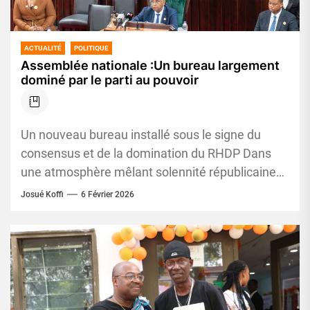
ACTUALITÉ
POLITIQUE
Assemblée nationale :Un bureau largement
dominé par le parti au pouvoir
Un nouveau bureau installé sous le signe du
consensus et de la domination du RHDP Dans
une atmosphère mêlant solennité républicaine
et calculs politiques feutrés,...
Josué Koffi
6 Février 2026