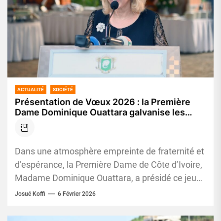
ACTUALITÉ
SOCIÉTÉ
Présentation de Vœux 2026 : la Première
Dame Dominique Ouattara galvanise les
femmes ivoiriennes autour du leadership et
de la solidarité
Dans une atmosphère empreinte de fraternité et
d’espérance, la Première Dame de Côte d’Ivoire,
Madame Dominique Ouattara, a présidé ce jeudi
5 février 2026 la...
Josué Koffi
6 Février 2026