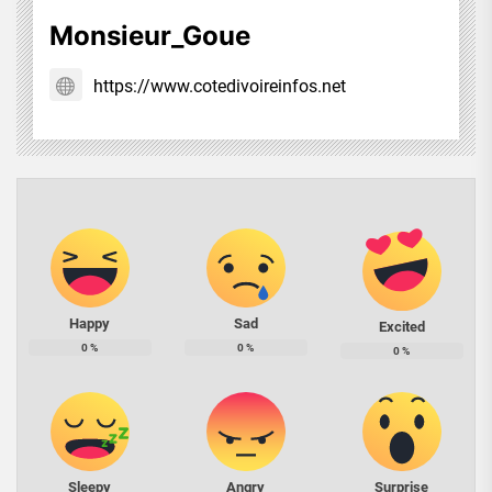
Monsieur_Goue
https://www.cotedivoireinfos.net
Happy
Sad
Excited
0
%
0
%
0
%
Sleepy
Angry
Surprise