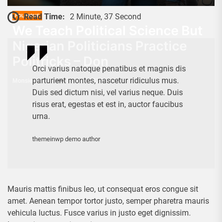
Read Time:
2 Minute, 37 Second
POLITIQUE
We Teach Political Science But
Nigerian Politicians Practice
Politricks – Don
Orci varius natoque penatibus et magnis dis
parturient montes, nascetur ridiculus mus.
Monsieur_Goue
5 Juillet 2022
Duis sed dictum nisi, vel varius neque. Duis
risus erat, egestas et est in, auctor faucibus
urna.
themeinwp demo author
Mauris mattis finibus leo, ut consequat eros congue sit
amet. Aenean tempor tortor justo, semper pharetra mauris
vehicula luctus. Fusce varius in justo eget dignissim.