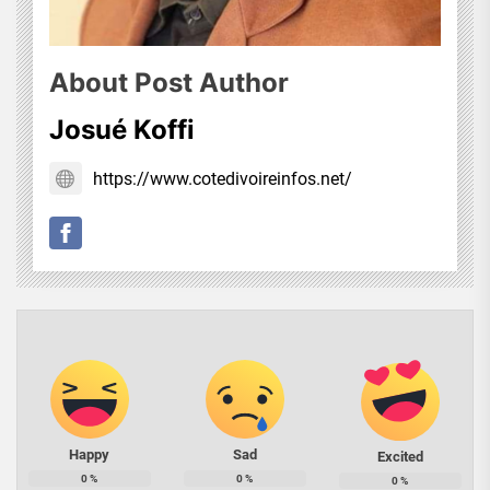
About Post Author
Josué Koffi
https://www.cotedivoireinfos.net/
Happy
Sad
Excited
0
%
0
%
0
%