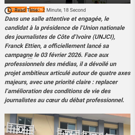
Read Time:
2 Minute, 18 Second
ACTUALITÉ
SOCIÉTÉ
UNJCI 2026 : Franck Ettien
Dans une salle attentive et engagée, le
présente sa vision d’un
candidat à la présidence de l’Union nationale
journalisme d’excellence au
des journalistes de Côte d’Ivoire (UNJCI),
service de la nation
Franck Ettien, a officiellement lancé sa
campagne le 03 février 2026. Face aux
Josué Koffi
4 Février 2026
professionnels des médias, il a dévoilé un
projet ambitieux articulé autour de quatre axes
majeurs, avec une priorité claire : replacer
l’amélioration des conditions de vie des
journalistes au cœur du débat professionnel.