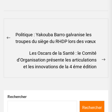
Navigation
Politique : Yakouba Barro galvanise les
de
Previous
troupes du siège du RHDP lors des vœux
l’article
post:
Les Oscars de la Santé : le Comité
d’Organisation présente les articulations
Ne
et les innovations de la 4 éme édition
pos
Rechercher
Rechercher