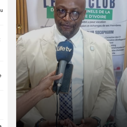
au
t
e