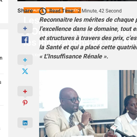
A
Share
Read Time:
2 Minute, 42 Second
ACTUALITÉ
SERVICES
SOCIÉTÉ
Les Oscars de la Santé : l
Reconnaitre les mérites de chaque 
l’excellence dans le domaine, tout e
d’Organisation présente le
et structures à travers des prix, c’es
les innovations de la 4 ém
la Santé et qui a placé cette quatri
« L’Insuffisance Rénale ».
Josué Koffi
5 Février 2026
en
s
s