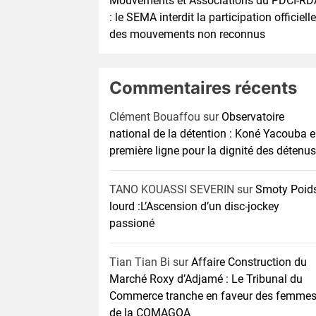
Mouvements et Associations du PDCI-RD
: le SEMA interdit la participation officielle
des mouvements non reconnus
Commentaires récents
Clément Bouaffou
sur
Observatoire
national de la détention : Koné Yacouba 
première ligne pour la dignité des détenus
TANO KOUASSI SEVERIN
sur
Smoty Poid
lourd :L’Ascension d’un disc-jockey
passioné
Tian Tian Bi
sur
Affaire Construction du
Marché Roxy d’Adjamé : Le Tribunal du
Commerce tranche en faveur des femme
de la COMAGOA