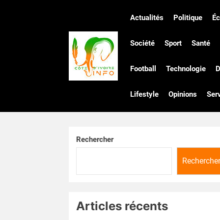
Skip
to
Actualités
Politique
É
the
Côte
content
Société
Sport
Santé
Football
Technologie
D
d'Ivoire
Lifestyle
Opinions
Ser
Infos
Rechercher
Recherche
Articles récents