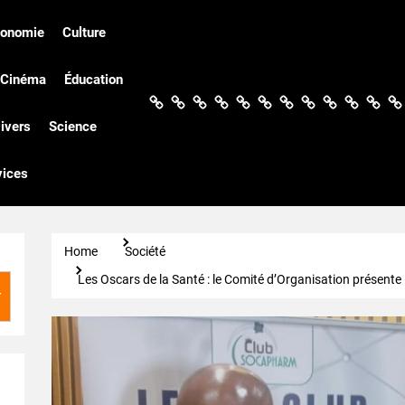
conomie
Culture
Cinéma
Éducation
Actualités
Politique
Économie
Culture
Société
Sport
Santé
Cinéma
Éducation
Football
Techn
Di
ivers
Science
vices
Home
Société
Les Oscars de la Santé : le Comité d’Organisation présente l
r