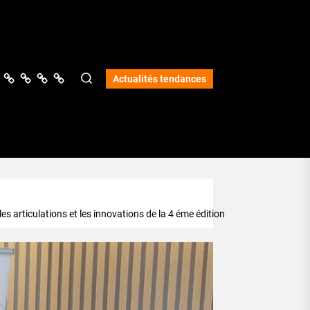
ologie
vers
Science
Lifestyle
Opinions
Services
Actualités tendances
es articulations et les innovations de la 4 éme édition