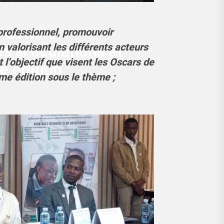
e Comité
professionnel, promouvoir
n valorisant les différents acteurs
s articulations et
t l’objectif que visent les Oscars de
e édition
ème édition sous le thème ;