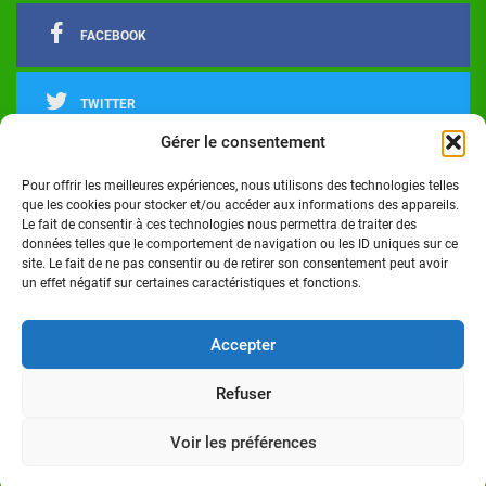
FACEBOOK
TWITTER
Gérer le consentement
LINKEDIN
Pour offrir les meilleures expériences, nous utilisons des technologies telles
que les cookies pour stocker et/ou accéder aux informations des appareils.
Le fait de consentir à ces technologies nous permettra de traiter des
INSTAGRAM
données telles que le comportement de navigation ou les ID uniques sur ce
site. Le fait de ne pas consentir ou de retirer son consentement peut avoir
un effet négatif sur certaines caractéristiques et fonctions.
Actualités
Politique
Économie
Culture
Société
Sport
Santé
Cinéma
Éducation
Football
Technologie
Divers
Science
Lifestyle
Opinions
Services
Accepter
Refuser
Copyright © 2024 - Réalisé par Digital G I Tous droits
réservés Côte d'Ivoire Infos
Voir les préférences