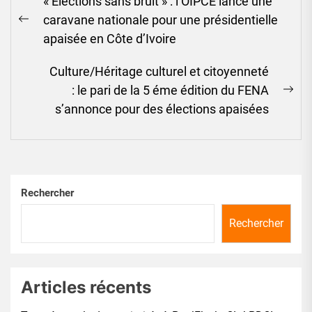
« Élections sans bruit » : l’OIPCE lance une
de
caravane nationale pour une présidentielle
l’article
Previous
apaisée en Côte d’Ivoire
post:
Culture/Héritage culturel et citoyenneté
: le pari de la 5 éme édition du FENA
Ne
s’annonce pour des élections apaisées
pos
Rechercher
Rechercher
Articles récents