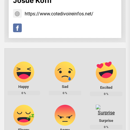
Josué Koffi
https://www.cotedivoireinfos.net/
Happy
Sad
Excited
0
%
0
%
0
%
Surprise
0
%
Sleepy
Angry