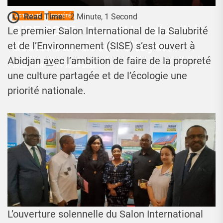
Read Time:
2 Minute, 1 Second
ACTUALITÉ
SOCIÉTÉ
SISE 2025 : Quand la salubrité
Le premier Salon International de la Salubrité
devient un devoir citoyen
et de l’Environnement (SISE) s’est ouvert à
Abidjan avec l’ambition de faire de la propreté
Josué Koffi
19 Juillet 2025
une culture partagée et de l’écologie une
priorité nationale.
L’ouverture solennelle du Salon International