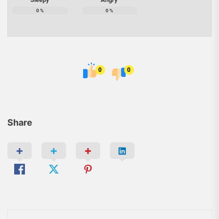
0
%
0
%
0
0
Share